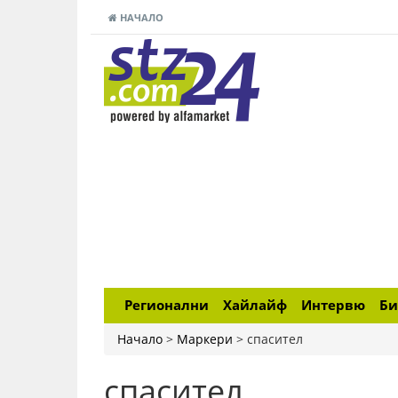
НАЧАЛО
Регионални
Хайлайф
Интервю
Би
Начало
>
Маркери
>
спасител
спасител