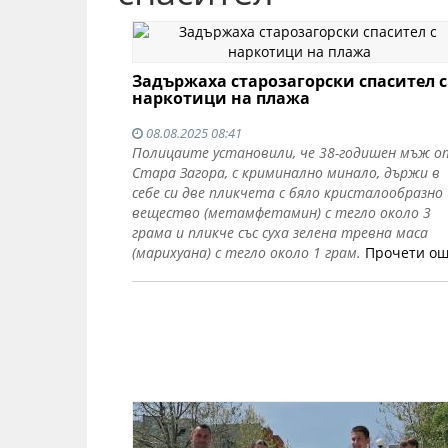
Задържаха старозагорски спасител с
наркотици на плажа
08.08.2025 08:41
Полицаите установили, че 38-годишен мъж о
Стара Загора, с криминално минало, държи в
себе си две пликчета с бяло кристалообразно
вещество (метамфетамин) с тегло около 3
грама и пликче със суха зелена тревна маса
(марихуана) с тегло около 1 грам.
Прочети о