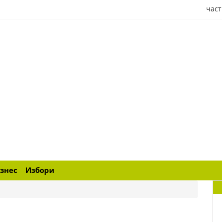
част
знес
Избори