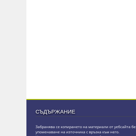
СЪДЪРЖАНИЕ
Забранява се копирането на материали от уебсайта бе
упоменаване на източника с връзка към него.