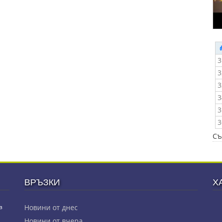
3
3
3
3
3
3
Съ
ВРЪЗКИ
Х
з
Новини от днес
Новини от вчера