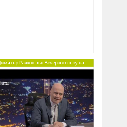
Димитър Рачков във Вечерното шоу на...