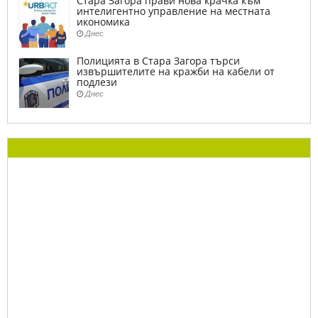
Стара Загора прави нова крачка към
интелигентно управление на местната
икономика
Днес
Полицията в Стара Загора търси
извършителите на кражби на кабели от
подлези
Днес