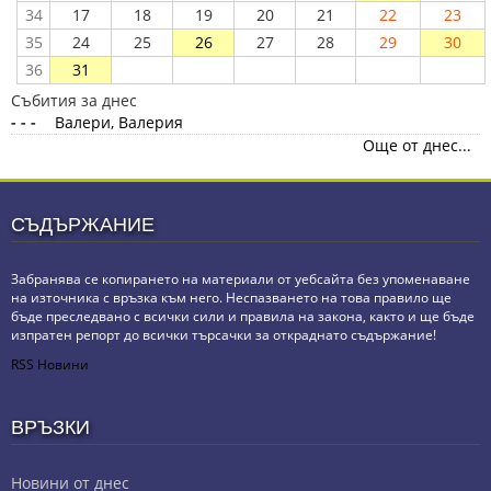
34
17
18
19
20
21
22
23
35
24
25
26
27
28
29
30
36
31
Събития за днес
- - -
Валери, Валерия
Още от днес...
СЪДЪРЖАНИЕ
Забранява се копирането на материали от уебсайта без упоменаване
на източника с връзка към него. Неспазването на това правило ще
бъде преследвано с всички сили и правила на закона, както и ще бъде
изпратен репорт до всички търсачки за откраднато съдържание!
RSS Новини
ВРЪЗКИ
Новини от днес