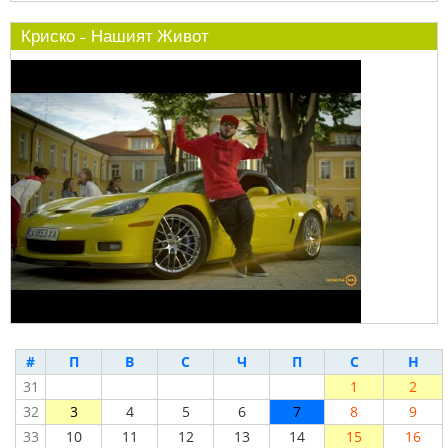
Криско - Нашият Живот
#
П
В
С
Ч
П
С
Н
31
1
2
32
3
4
5
6
7
8
9
33
10
11
12
13
14
15
16