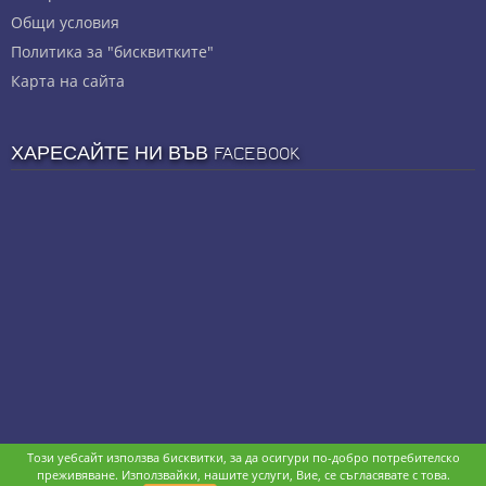
Общи условия
Политика за "бисквитките"
Карта на сайта
ХАРЕСАЙТЕ НИ ВЪВ FACEBOOK
Този уебсайт използва бисквитки, за да осигури по-добро потребителско
Copyright © stz24.com. Developed by
BPage CMS
.
преживяване. Използвайки, нашите услуги, Вие, се съгласявате с това.