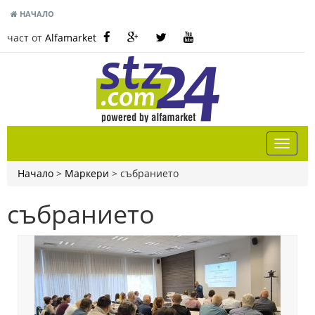
НАЧАЛО
част от
Alfamarket
Начало
>
Маркери
>
събранието
събранието