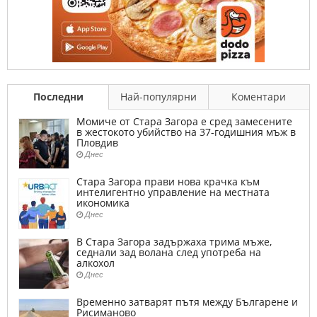
Последни
Най-популярни
Коментари
Момиче от Стара Загора е сред замесените
в жестокото убийство на 37-годишния мъж в
Пловдив
Днес
Стара Загора прави нова крачка към
интелигентно управление на местната
икономика
Днес
В Стара Загора задържаха трима мъже,
седнали зад волана след употреба на
алкохол
Днес
Временно затварят пътя между Българене и
Рисиманово