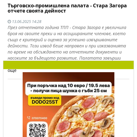
Търговско-промишлена палата - Стара Загора
отчете своята дейност
13.06.2025 14:28
През отчетната година ТПП - Стара Загора е увеличила
броя на своите преки и на асоциираните членове, което
също е критерий и оценка за успешно извършваните
дейности. Този извод беше направен и при изказванията
по време на обсъждането на отчетните документи и
насоките за бъдещото развитие. Палатата завърши
финансовата година с печалба от 20 хил. лв.
Прочети
още