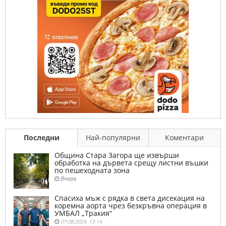
Последни
Най-популярни
Коментари
Община Стара Загора ще извърши
обработка на дървета срещу листни въшки
по пешеходната зона
Вчера
Спасиха мъж с рядка в света дисекация на
коремна аорта чрез безкръвна операция в
УМБАЛ „Тракия“
07.08.2026 13:14