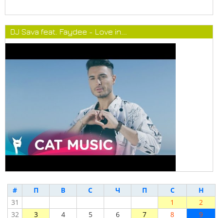
DJ Sava feat. Faydee - Love in...
#
П
В
С
Ч
П
С
Н
31
1
2
32
3
4
5
6
7
8
9