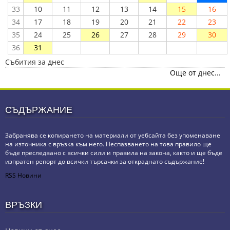
33
10
11
12
13
14
15
16
34
17
18
19
20
21
22
23
35
24
25
26
27
28
29
30
36
31
Събития за днес
Още от днес...
СЪДЪРЖАНИЕ
Забранява се копирането на материали от уебсайта без упоменаване
на източника с връзка към него. Неспазването на това правило ще
бъде преследвано с всички сили и правила на закона, както и ще бъде
изпратен репорт до всички търсачки за откраднато съдържание!
RSS Новини
ВРЪЗКИ