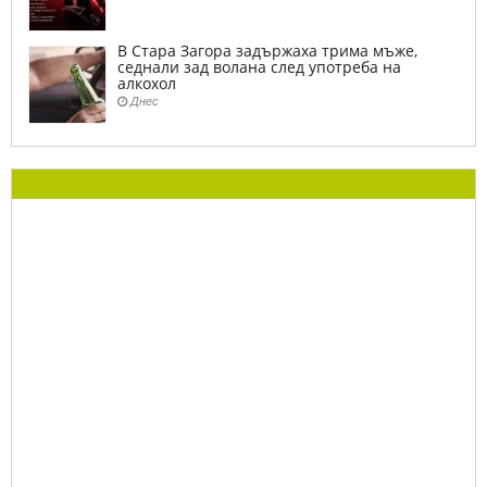
В Стара Загора задържаха трима мъже,
седнали зад волана след употреба на
алкохол
Днес