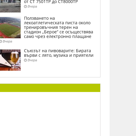
от СТ 7501ТР до СТ8000ТР
Вчера
Ползването на
лекоатлетическата писта около
тренировъчния терен на
стадион „Берое“ се осъществява
само чрез електронно плащане
Вчера
Съюзът на пивоварите: Бирата
върви с лято, музика и приятели
Вчера