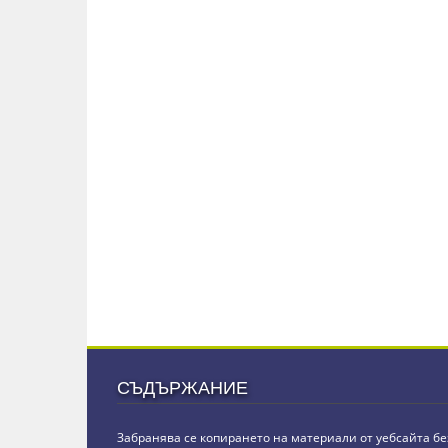
СЪДЪРЖАНИЕ
Забранява се копирането на материали от уебсайта бе