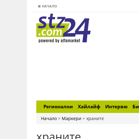
НАЧАЛО
Регионални
Хайлайф
Интервю
Би
Начало
>
Маркери
>
храните
храните