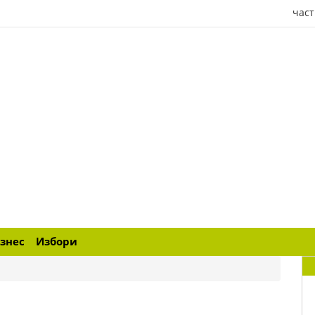
част
знес
Избори