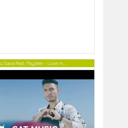
J Sava feat. Faydee - Love in...