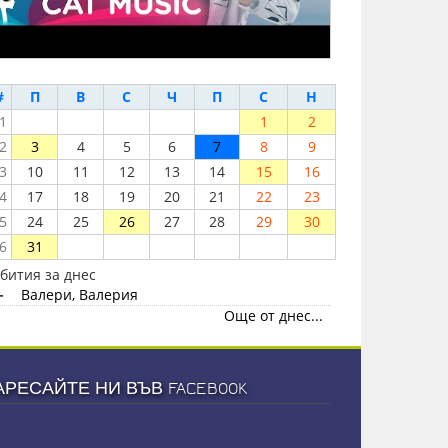
#
П
В
С
Ч
П
С
Н
1
1
2
2
3
4
5
6
7
8
9
3
10
11
12
13
14
15
16
4
17
18
19
20
21
22
23
5
24
25
26
27
28
29
30
6
31
бития за днес
-
Валери, Валерия
Още от днес...
АРЕСАЙТЕ НИ ВЪВ FACEBOOK