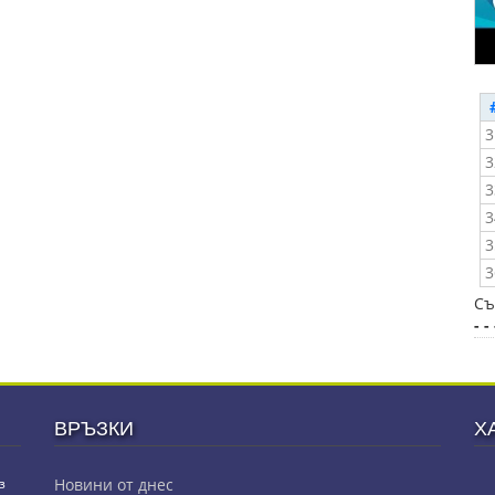
3
3
3
3
3
3
Съ
- - 
ВРЪЗКИ
Х
з
Новини от днес