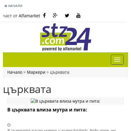
НАЧАЛО
част от
Alfamarket
Начало
>
Маркери
>
църквата
църквата
В църквата влиза мутра и пита:
В църквата влиза мутра и пита:&ndash; Дядо попе, на