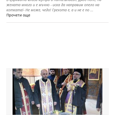
жената много и е мъчно - иска да направим опело на
котката!- Не може, чедо! Грехота е, а и не е по ...
Прочети още