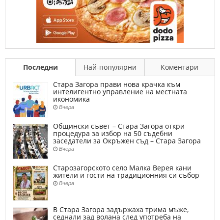
Последни
Най-популярни
Коментари
Стара Загора прави нова крачка към
интелигентно управление на местната
икономика
Вчера
Общински съвет – Стара Загора откри
процедура за избор на 50 съдебни
заседатели за Окръжен съд – Стара Загора
Вчера
Старозагорското село Малка Верея кани
жители и гости на традиционния си събор
Вчера
В Стара Загора задържаха трима мъже,
седнали зад волана след употреба на