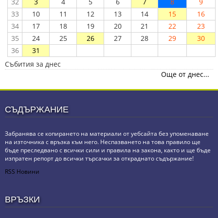
32
3
4
5
6
7
8
9
33
10
11
12
13
14
15
16
34
17
18
19
20
21
22
23
35
24
25
26
27
28
29
30
36
31
Събития за днес
Още от днес...
СЪДЪРЖАНИЕ
Забранява се копирането на материали от уебсайта без упоменаване
на източника с връзка към него. Неспазването на това правило ще
бъде преследвано с всички сили и правила на закона, както и ще бъде
изпратен репорт до всички търсачки за откраднато съдържание!
RSS Новини
ВРЪЗКИ