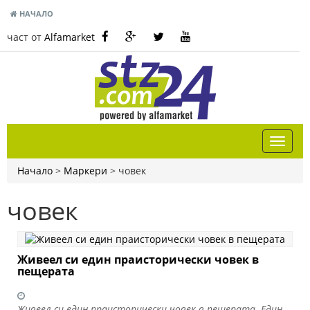
НАЧАЛО
част от
Alfamarket
Начало
>
Маркери
>
човек
човек
Живеел си един праисторически човек в
пещерата
Живеел си един праисторически човек в пещерата. Един