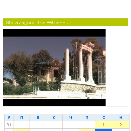
Stara Zagora -the Witness of...
#
П
В
С
Ч
П
С
Н
31
1
2