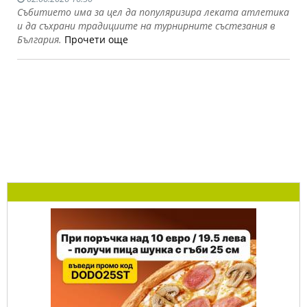
Събитието има за цел да популяризира леката атлетика
и да съхрани традициите на турнирните състезания в
България.
Прочети още