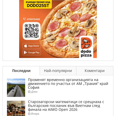
Последни
Най-популярни
Коментари
Променят временно организацията на
движението по участък от АМ „Тракия“ край
София
Днес
Старозагорски математици се срещнаха с
българския посланик във Виетнам след
финала на AIMO Open 2026
Вчера