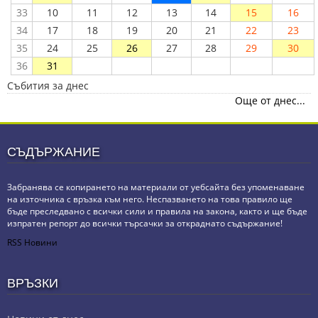
33
10
11
12
13
14
15
16
34
17
18
19
20
21
22
23
35
24
25
26
27
28
29
30
36
31
Събития за днес
Още от днес...
СЪДЪРЖАНИЕ
Забранява се копирането на материали от уебсайта без упоменаване
на източника с връзка към него. Неспазването на това правило ще
бъде преследвано с всички сили и правила на закона, както и ще бъде
изпратен репорт до всички търсачки за откраднато съдържание!
RSS Новини
ВРЪЗКИ