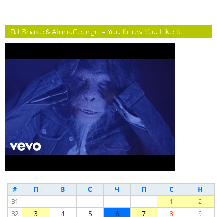
DJ Snake & AlunaGeorge - You Know You Like It...
#
П
В
С
Ч
П
С
Н
31
1
2
32
3
4
5
6
7
8
9