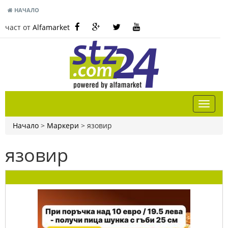
НАЧАЛО
част от
Alfamarket
Начало
>
Маркери
>
язовир
язовир