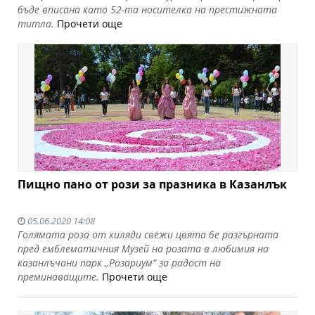
бъде вписана като 52-та носителка на престижната
титла.
Прочети още
Пищно пано от рози за празника в Казанлък
05.06.2020 14:08
Голямата роза от хиляди свежи цвята бе разгърната
пред емблематичния Музей на розата в любимия на
казанлъчани парк „Розариум“ за радост на
преминаващите.
Прочети още