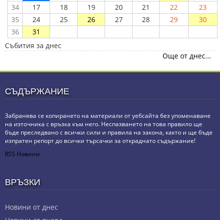
34
17
18
19
20
21
22
23
35
24
25
26
27
28
29
30
36
31
Събития за днес
Още от днес...
СЪДЪРЖАНИЕ
Забранява се копирането на материали от уебсайта без упоменаване
на източника с връзка към него. Неспазването на това правило ще
бъде преследвано с всички сили и правила на закона, както и ще бъде
изпратен репорт до всички търсачки за откраднато съдържание!
RSS Новини
ВРЪЗКИ
Новини от днес