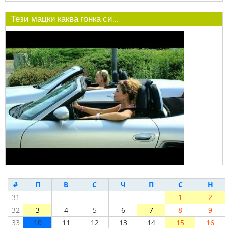
Тези мацки каква гонка си...
#
П
В
С
Ч
П
С
Н
31
1
2
32
3
4
5
6
7
8
9
33
10
11
12
13
14
15
16