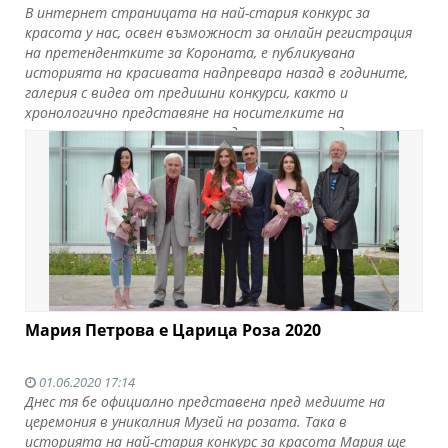
В интернет страницата на най-стария конкурс за
красота у нас, освен възможност за онлайн регистрация
на претендентките за Короната, е публикувана
историята на красивата надпревара назад в годините,
галерия с видеа от предишни конкурси, както и
хронологично представяне на носителките на
авторитетната титла назад във времето, до
далечната 1960г.
Прочети още
Мария Петрова е Царица Роза 2020
01.06.2020 17:14
Днес тя бе официално представена пред медиите на
церемония в уникалния Музей на розата. Така в
историята на най-стария конкурс за красота Мария ще