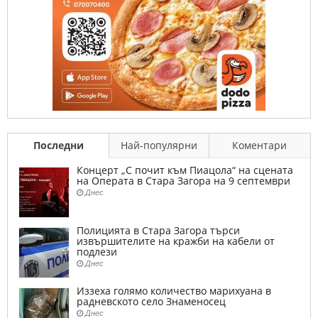
Последни
Най-популярни
Коментари
Концерт „С почит към Пиацола“ на сцената
на Операта в Стара Загора на 9 септември
Днес
Полицията в Стара Загора търси
извършителите на кражби на кабели от
подлези
Днес
Иззеха голямо количество марихуана в
радневското село Знаменосец
Днес