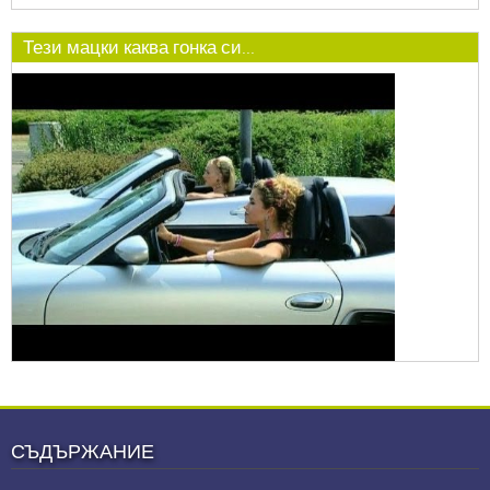
Тези мацки каква гонка си...
СЪДЪРЖАНИЕ