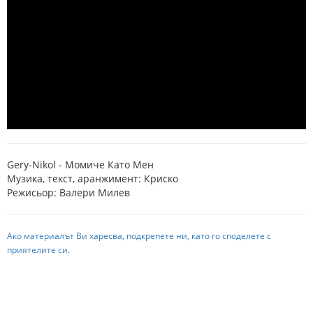
Gery-Nikol - Момиче Като Мен
Музика, текст, аранжимент: Криско
Режисьор: Валери Милев
Ако материалът Ви харесва, подкрепете ни, като го споделете с
приятелите си.