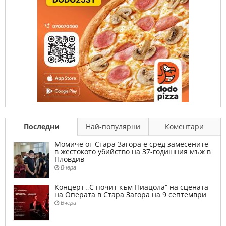
Последни
Най-популярни
Коментари
Момиче от Стара Загора е сред замесените
в жестокото убийство на 37-годишния мъж в
Пловдив
Вчера
Концерт „С почит към Пиацола“ на сцената
на Операта в Стара Загора на 9 септември
Вчера