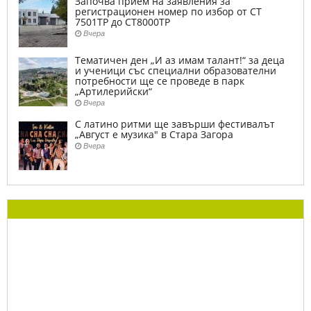
Започва прием на заявления за
регистрационен номер по избор от СТ
7501ТР до СТ8000ТР
Вчера
Тематичен ден „И аз имам талант!“ за деца
и ученици със специални образователни
потребности ще се проведе в парк
„Артилерийски“
Вчера
С латино ритми ще завърши фестивалът
„Август е музика" в Стара Загора
Вчера