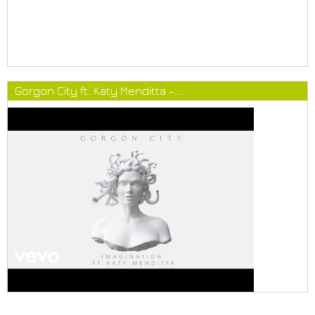
Gorgon City ft. Katy Menditta -...