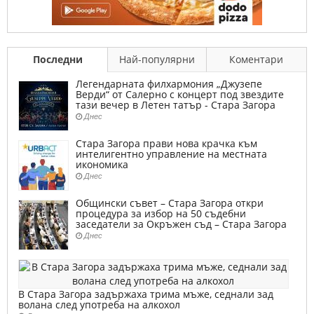
Последни
Най-популярни
Коментари
Легендарната филхармония „Джузепе
Верди“ от Салерно с концерт под звездите
тази вечер в Летен татър - Стара Загора
Днес
Стара Загора прави нова крачка към
интелигентно управление на местната
икономика
Днес
Общински съвет – Стара Загора откри
процедура за избор на 50 съдебни
заседатели за Окръжен съд – Стара Загора
Днес
В Стара Загора задържаха трима мъже, седнали зад
волана след употреба на алкохол