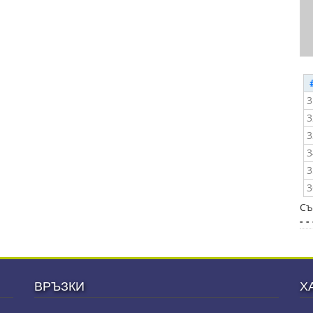
3
3
3
3
3
3
Съ
- - 
ВРЪЗКИ
Х