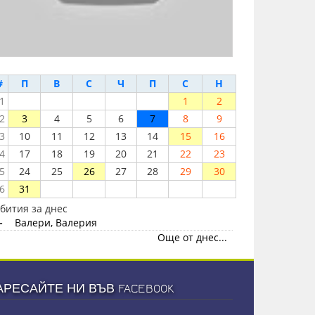
#
П
В
С
Ч
П
С
Н
1
1
2
2
3
4
5
6
7
8
9
3
10
11
12
13
14
15
16
4
17
18
19
20
21
22
23
5
24
25
26
27
28
29
30
6
31
бития за днес
-
Валери, Валерия
Още от днес...
АРЕСАЙТЕ НИ ВЪВ FACEBOOK