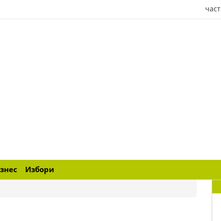
част
знес
Избори