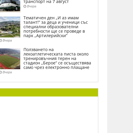
транспорт на 7 август
Вчера
Тематичен ден „И аз имам
талант!“ за деца и ученици със
специални образователни
потребности ще се проведе в
парк „Артилерийски“
Вчера
Ползването на
лекоатлетическата писта около
тренировъчния терен на
стадион „Берое“ се осъществява
само чрез електронно плащане
Вчера