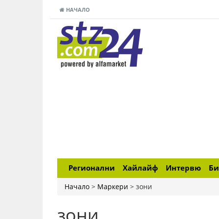
НАЧАЛО
Регионални
Хайлайф
Интервю
Би
Начало
>
Маркери
>
зони
зони