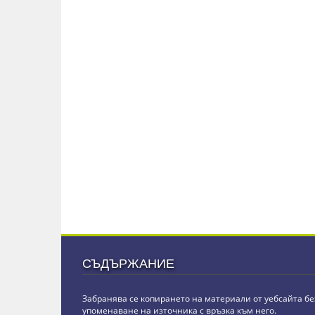
СЪДЪРЖАНИЕ
Забранява се копирането на материали от уебсайта бе
упоменаване на източника с връзка към него.