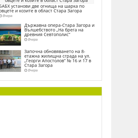
БАБХ установи две огнища на шарка по
овцете и козите в област Стара Загора
Вчера
Държавна опера-Стара Загора и
Вълшебството „На брега на
древния Севтополис“
Вчера
Започна обновяването на 8-
етажна жилищна сграда на ул.
„Георги Апостолов“ № 16 и 17 в
Стара Загора
Вчера