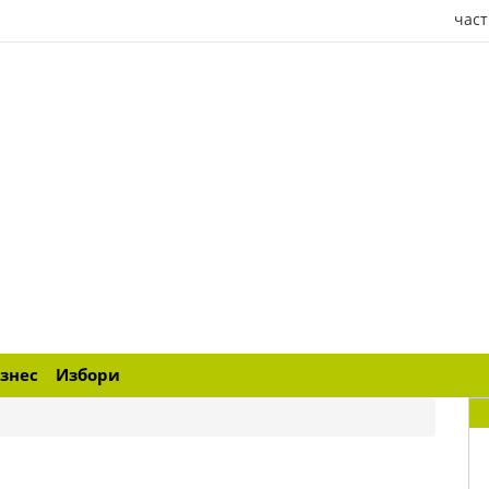
част
знес
Избори