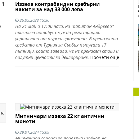
 1
Иззеха контрабандни сребърни
накити за над 33 000 лева
26.05.2023 15:30
а
На 21 май в 17:00 часа, на "Капитан Андреево"
пристига автобус с чужда регистрация,
управляван от турски гражданин. В превозното
средство от Турция за Сърбия пътували 17
пътници, които заявили, че не пренасят стоки и
валутни ценности за деклариране.
Прочети още
Митничари иззеха 22 кг антични
монети
29.01.2024 15:09
Митничари спират за проверка шофьор на