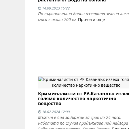
14.09.2023 16:22
По първоначални данни иззетата зелена лис
маса е около 700 кг.
Прочети още
Криминалисти от РУ-Казанлък иззе
голямо количество наркотично
вещество
16.02.2024 12:00
Мъжът е бил задържан за срок до 24 часа.
Работата по случая продължава под надзора
Районна прокуратура- Стара Загора.
Прочети