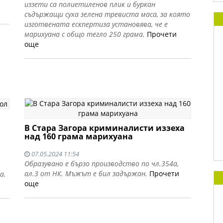
иззети са полиетиленов плик и буркан
съдържащи суха зелена тревиста маса, за която
изготвената ескпертиза установява, че е
марихуана с общо тегло 250 грама.
Прочети
още
В Стара Загора криминалисти иззеха
над 160 грама марихуана
07.05.2024 11:54
Образувано е бързо производство по чл.354а,
ал.3 от НК. Мъжът е бил задържан.
Прочети
а.
още