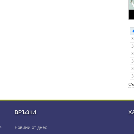
3
3
3
3
3
3
Съ
ВРЪЗКИ
Х
з
Новини от днес