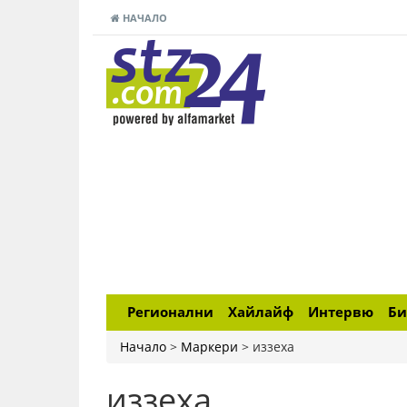
НАЧАЛО
Регионални
Хайлайф
Интервю
Би
Начало
>
Маркери
>
иззеха
иззеха