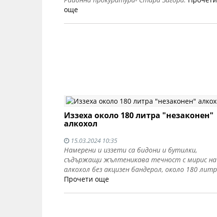
още
Иззеха около 180 литра "незаконен"
алкохол
15.03.2024 10:35
Намерени и иззети са бидони и бутилки,
съдържащи жълтеникава течност с мирис на
алкохол без акцизен бандерол, около 180 литр
Прочети още