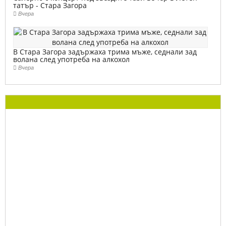
татър - Стара Загора
Вчера
В Стара Загора задържаха трима мъже, седнали зад
волана след употреба на алкохол
Вчера