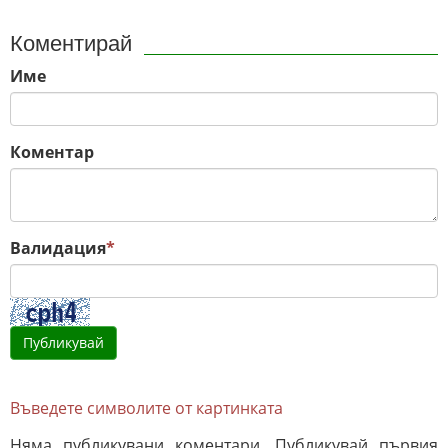
Коментирай
Име
Коментар
Валидация
*
Въведете символите от картинката
Няма публикувани коментари. Публикувай първия