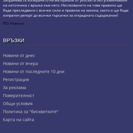
Забранява се копирането на материали от уебсайта без упоменаване
на източника с връзка към него. Неспазването на това правило ще
бъде преследвано с всички сили и правила на закона, както и ще бъде
изпратен репорт до всички търсачки за откраднато съдържание!
RSS Новини
ВРЪЗКИ
Новини от днес
Новини от вчера
Новини от последните 10 дни
Регистрация
За реклама
Πoвepитeлнocт
Общи условия
Политика за "бисквитките"
Карта на сайта