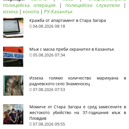
полицейска операция
|
полицейски служители
|
иззеха
|
конопа
|
РУ-Казанлък
Кражба от апартамент в Стара Загора
04.08.2026 08:18
Мъж с маска преби охранител в Казанлък
05.08.2026 07:34
Иззеха голямо количество марихуана в
радневското село Знаменосец
07.08.2026 07:53
Момиче от Стара Загора е сред замесените в
жестокото убийство на 37-годишния мъж в
Пловдив
07.08.2026 09:55