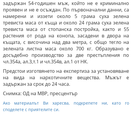
задържан 54-годишен мъж, който не е криминално
проявен и не е осъждан. По първоначални данни, са
намерени и иззети около 5 грама суха зелена
тревиста маса от къща и около 24 грама суха зелена
тревиста маса от стопанска постройка, както и 55
растения от рода на конопа, засадени в двора на
къщата, с височина над два метра, с общо тегло на
зелената листна маса около 700 кг. Образувано е
досъдебно производство за две престъпления по
чл.354а, ал.3,т.1 и чл.354в, ал.1 от НК.
Предстои изготвянето на експертиза за установяване
на вида на наркотичните вещества. Мъжът е
задържан за срок до 24 часа.
Снимка: ОД на МВР, пресцентър
Ако материалът Ви харесва, подкрепете ни, като го
споделете с приятелите си.