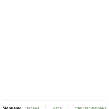
Маркери
зелена
|
маса
|
специализирана