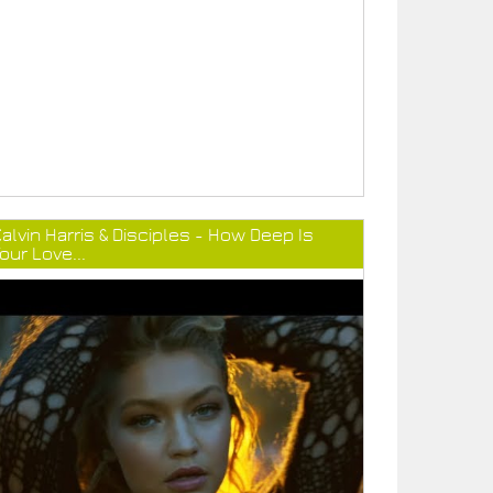
alvin Harris & Disciples - How Deep Is
our Love...