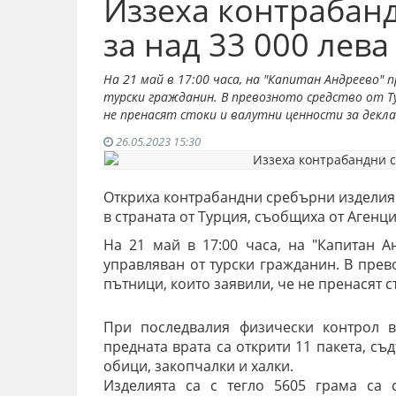
Иззеха контрабан
за над 33 000 лева
На 21 май в 17:00 часа, на "Капитан Андреево"
турски гражданин. В превозното средство от Ту
не пренасят стоки и валутни ценности за декла
26.05.2023 15:30
Откриха
контрабандни сребърни изделия з
в страната от Турция, съобщиха от Агенц
На 21 май в 17:00 часа, на "Капитан А
управляван от турски гражданин.
В прев
пътници,
които заявили, че не пренасят с
При последвалия физически контрол в
предната врата са открити 11 пакета, 
обици, закопчалки и халки.
Изделията са с тегло
5605 грама са с