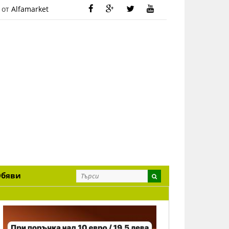
 от
Alfamarket
Обяви