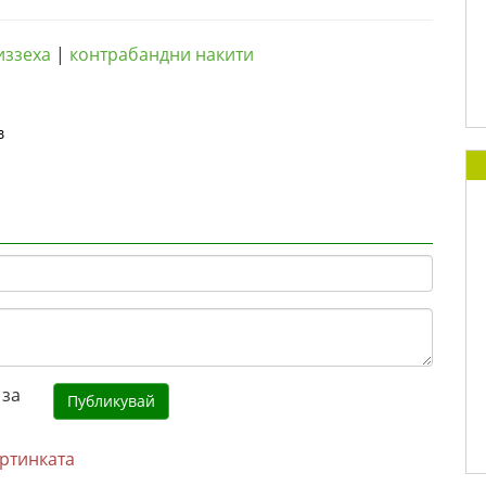
иззеха
|
контрабандни накити
в
артинката