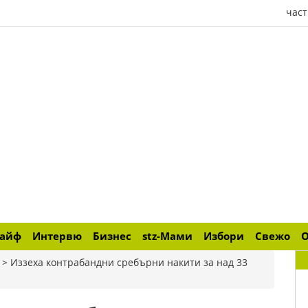
част
лайф
Интервю
Бизнес
stz-Мами
Избори
Свежо
>
Иззеха контрабандни сребърни накити за над 33