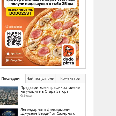
Последни
Най-популярни
Коментари
Предварителен график за миене
на улиците в Стара Загора
Вчера
Легендарната филхармония
„Джузепе Верди“ от Салерно с