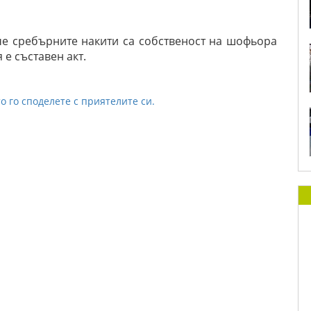
че сребърните накити са
собственост на шофьора
я е
съставен акт.
о го споделете с приятелите си.