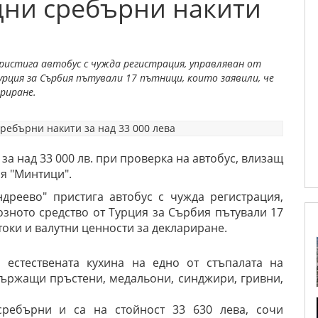
дни сребърни накити
 пристига автобус с чужда регистрация, управляван от
рция за Сърбия пътували 17 пътници, които заявили, че
риране.
а над 33 000 лв.
при проверка на автобус, влизащ
ия "Минтици".
ндреево" пристига автобус с чужда регистрация,
озното средство от Турция за Сърбия пътували
17
токи и валутни ценности за деклариране.
 естествената кухина на едно от стъпалата на
съдържащи
пръстени, медальони, синджири, гривни,
ребърни и са на стойност 33 630 лева, сочи