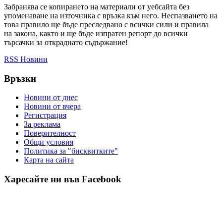
Забранява се копирането на материали от уебсайта без
упоменаване на източника с връзка към него. Неспазването на
това правило ще бъде преследвано с всички сили и правила
на закона, както и ще бъде изпратен репорт до всички
търсачки за откраднато съдържание!
RSS Новини
Връзки
Новини от днес
Новини от вчера
Регистрация
За реклама
Πoвepитeлнocт
Общи условия
Политика за "бисквитките"
Карта на сайта
Харесайте ни във Facebook