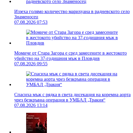
Иззеха голямо количество марихуана в радневското село
Знаменосец
07.08.2026 07:53
Момиче от Стара Загора е сред замесените в жестокото
убийство на 37-годишния мъж в Пловдив
07.08.2026 09:55
Спасиха мъж с рядка в света дисекация на коремна аорта
чрез безкръвна операция в УМБАЛ „Тракия“
07.08.2026 13:14