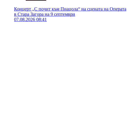
Концерт „С почит към Пиацола“ на сцената на Операта
в Стара Загора на 9 септември
07.08.2026 08:41