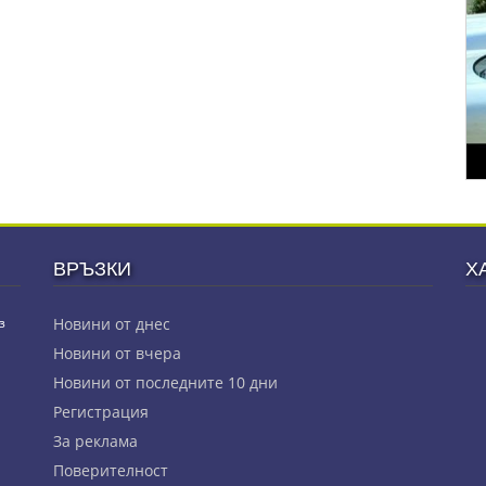
ВРЪЗКИ
Х
з
Новини от днес
Новини от вчера
Новини от последните 10 дни
Регистрация
За реклама
Πoвepитeлнocт