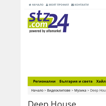
НАЧАЛО
МОЯТ ПРОФИЛ
КОНТАКТИ
Регионални
България и света
Хай
Начало
>
Видеоклипове
>
Музика
>
Deep Hou
Deep House