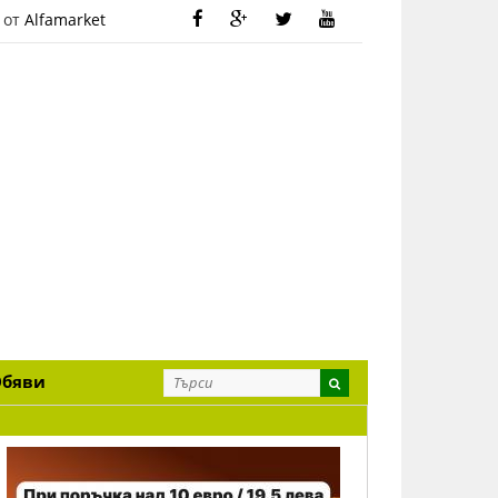
 от
Alfamarket
Обяви