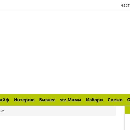
част
лайф
Интервю
Бизнес
stz-Мами
Избори
Свежо
se