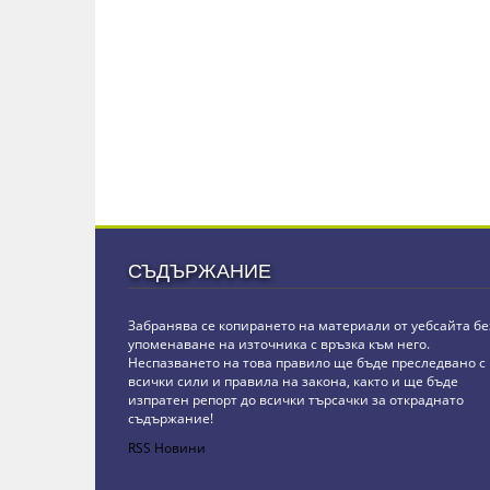
СЪДЪРЖАНИЕ
Забранява се копирането на материали от уебсайта бе
упоменаване на източника с връзка към него.
Неспазването на това правило ще бъде преследвано с
всички сили и правила на закона, както и ще бъде
изпратен репорт до всички търсачки за откраднато
съдържание!
RSS Новини