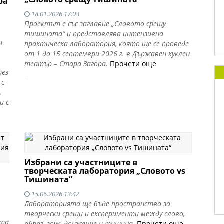
ра
18.01.2026 17:03
Проектът е със заглавие „Словото срещу
тишината“ и представлява интензивна
я
практическа лаборатория, която ще се проведе
от 1 до 15 септември 2026 г. в Държавен куклен
театър – Стара Загора.
Прочети още
рез
 с
,
и с
Избрани са участниците в
творческата лаборатория „Словото vs
Тишината“
15.06.2026 13:42
Лабораторията ще бъде пространство за
творчески срещи и експерименти между слово,
ята
образ, звук, движение и тишина.
Прочети още