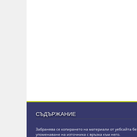
СЪДЪРЖАНИЕ
Забранява се копирането на материали от уебсайта бе
упоменаване на източника с връзка към него.