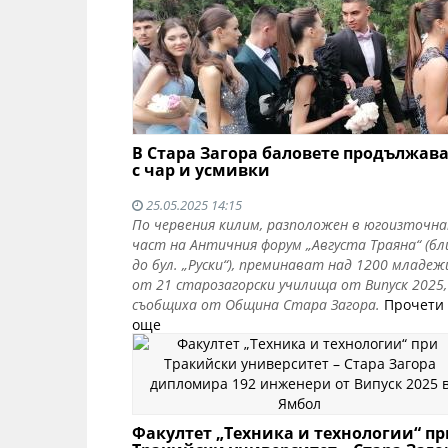
В Стара Загора баловете продължав
с чар и усмивки
25.05.2025 14:15
По червения килим, разположен в югоизточн
част на Античния форум „Августа Траяна“ (бл
до бул. „Руски“), преминават над 1200 младеж
от 21 старозагорски училища от Випуск 2025,
съобщиха от Община Стара Загора.
Прочети
още
Факултет „Техника и технологии“ пр