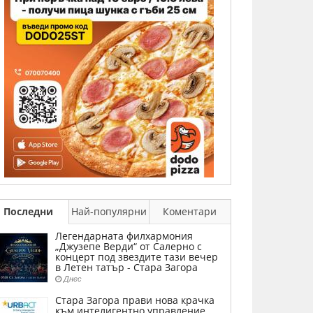
Последни
Най-популярни
Коментари
Легендарната филхармония
„Джузепе Верди“ от Салерно с
концерт под звездите тази вечер
в Летен татър - Стара Загора
Днес
Стара Загора прави нова крачка
към интелигентно управление