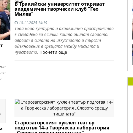
още
В Тракийски университет откриват
академичен творчески клуб "Гео
Милев"
10.11.2025 14:19
Това ново културно и академично пространство
е създадено за всички, които обичат словото,
вярват в силата на изкуството и търсят
ат
вдъхновение в срещата между мисълта и
чувството.
Прочети още
ата
изо
и
Старозагорският куклен театър
подготвя 14-а Творческа лаборатория
и
„Словото срещу тишината“