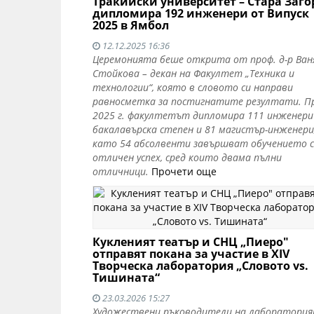
Тракийски университет – Стара Заго
дипломира 192 инженери от Випуск
2025 в Ямбол
12.12.2025 16:36
Церемонията беше открита от проф. д-р Ван
Стойкова – декан на Факултет „Техника и
технологии“, която в словото си направи
равносметка за постигнатите резултати. П
2025 г. факултетът дипломира 111 инженери
бакалавърска степен и 81 магистър-инженери
като 54 абсолвенти завършват обучението с
отличен успех, сред които двама пълни
отличници.
Прочети още
Кукленият театър и СНЦ „Пиеро"
отправят покана за участие в XIV
Творческа лаборатория „Словото vs.
Тишината“
23.03.2026 15:27
Художествени ръководители на лаборатори