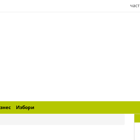
част
знес
Избори