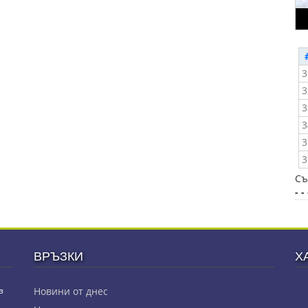
3
3
3
3
3
3
Съ
- - 
ВРЪЗКИ
Х
з
Новини от днес