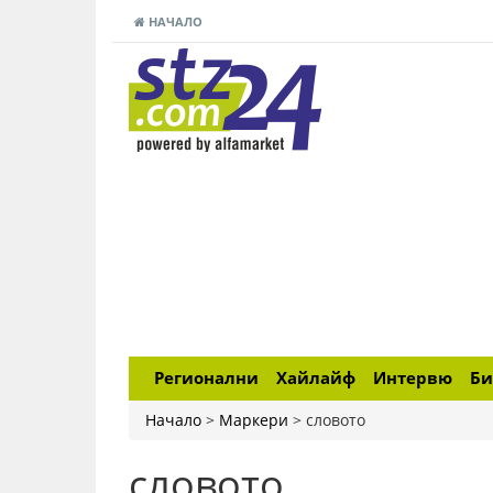
НАЧАЛО
Регионални
Хайлайф
Интервю
Би
Начало
>
Маркери
>
словото
словото