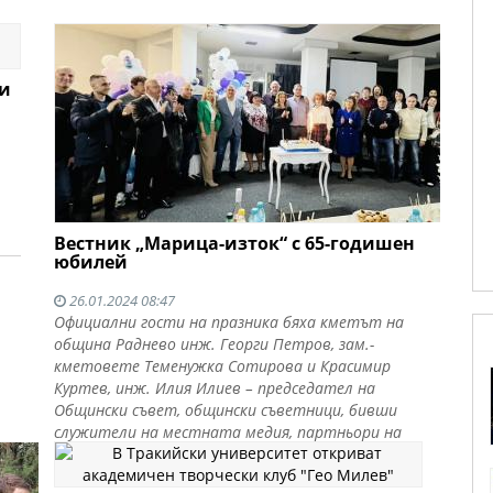
ди
Вестник „Марица-изток“ с 65-годишен
юбилей
26.01.2024 08:47
Официални гости на празника бяха кметът на
община Раднево инж. Георги Петров, зам.-
кметовете Теменужка Сотирова и Красимир
Куртев, инж. Илия Илиев – председател на
Общински съвет, общински съветници, бивши
служители на местната медия, партньори на
вестника, служители от общинска
администрация и културни деятели.
Прочети