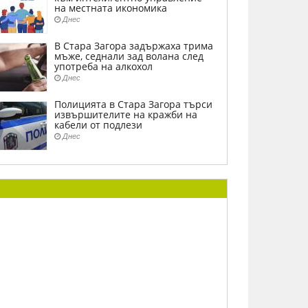
на местната икономика
Днес
В Стара Загора задържаха трима
мъже, седнали зад волана след
употреба на алкохол
Днес
Полицията в Стара Загора търси
извършителите на кражби на
кабели от подлези
Днес