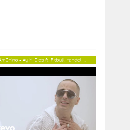
AmChino - Ay Mi Dios ft. Pitbull, Yandel,...