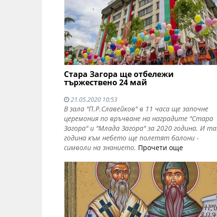
Стара Загора ще отбележи
тържествено 24 май
21.05.2020 10:53
В зала "П.Р.Славейков" в 11 часа ще започне
церемония по връчване на наградите "Стара
Загора" и "Млада Загора" за 2020 година. И та
година към небето ще полетят балони -
символи на знанието.
Прочети още