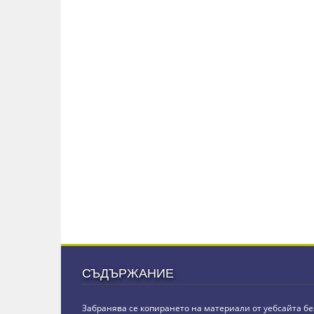
СЪДЪРЖАНИЕ
Забранява се копирането на материали от уебсайта бе