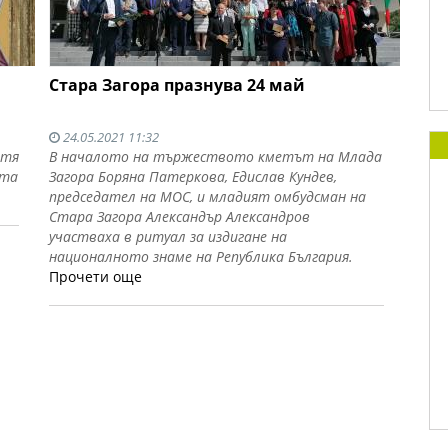
Стара Загора празнува 24 май
24.05.2021 11:32
атя
В началото на тържеството кметът на Млада
ата
Загора Боряна Патеркова, Едислав Кундев,
председател на МОС, и младият омбудсман на
Стара Загора Александър Александров
участваха в ритуал за издигане на
националното знаме на Република България.
Прочети още