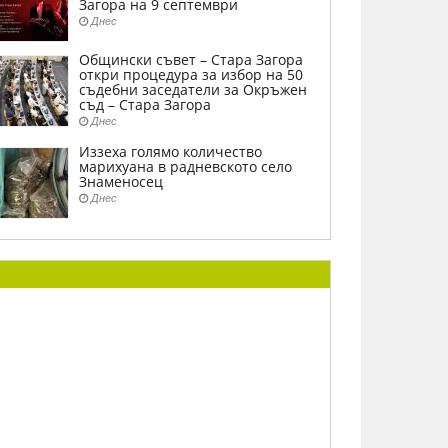
Загора на 9 септември
Днес
Общински съвет – Стара Загора
откри процедура за избор на 50
съдебни заседатели за Окръжен
съд – Стара Загора
Днес
Иззеха голямо количество
марихуана в радневското село
Знаменосец
Днес