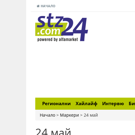
НАЧАЛО
Регионални
Хайлайф
Интервю
Би
Начало
>
Маркери
>
24 май
24 май