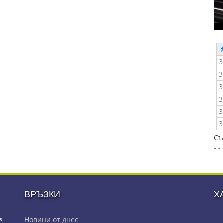
3
3
3
3
3
3
Съ
- - 
ВРЪЗКИ
Х
з
Новини от днес