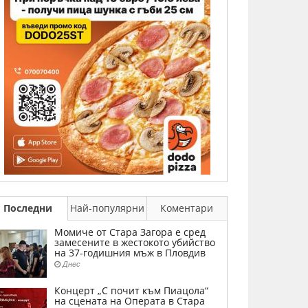
Последни
Най-популярни
Коментари
Момиче от Стара Загора е сред
замесените в жестокото убийство
на 37-годишния мъж в Пловдив
Днес
Концерт „С почит към Пиацола“
на сцената на Операта в Стара