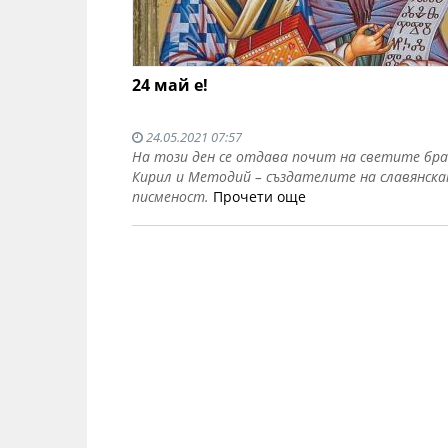
24 май е!
24.05.2021 07:57
На този ден се отдава почит на светите бр
Кирил и Методий – създателите на славянск
писменост.
Прочети още