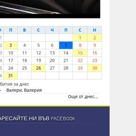
#
П
В
С
Ч
П
С
Н
1
1
2
2
3
4
5
6
7
8
9
3
10
11
12
13
14
15
16
4
17
18
19
20
21
22
23
5
24
25
26
27
28
29
30
6
31
бития за днес
-
Валери, Валерия
Още от днес...
АРЕСАЙТЕ НИ ВЪВ FACEBOOK