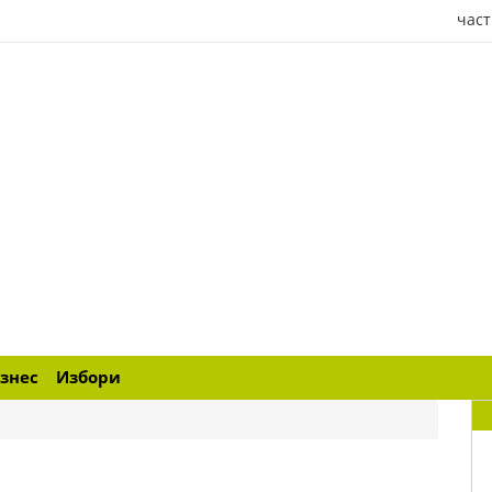
част
знес
Избори