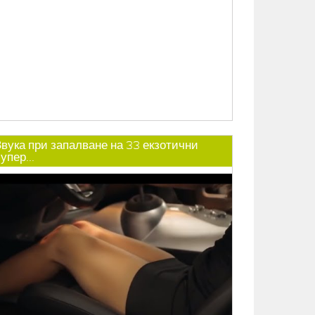
Звука при запалване на 33 екзотични
упер...