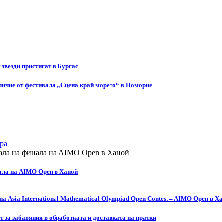
т звезди пристигат в Бургас
ичие от фестивала „Сцена край морето“ в Поморие
ра
ала на AIMO Open в Ханой
а Asia International Mathematical Olympiad Open Contest – AIMO Open в Х
за забавяния в обработката и доставката на пратки