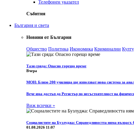
Телефонен указател
Събития
България и света
Новини от България
Общество
Политика
Икономика
Криминални
Култу
Тази сряда: Опасно горещо време
Вчера
МОН: Близо 200 училища ще използват нова система за анал
Вече има достъп до Регистър по несъстоятелност на физичес
Виж всички »
Социалистите на Бузлуджа: Справедливостта няма възраст. 
01.08.2026 11:07