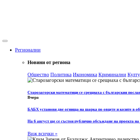
Регионални
Новини от региона
Общество
Политика
Икономика
Криминални
Култу
Старозагорски математици се срещнаха с българския посла
Вчера
БАБХ установи две огнища на шарка по овцете и козите в о
На 6 август ще се състои публично обсъждане на проекта н
Виж всички »