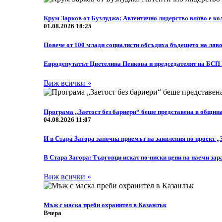
Крум Зарков от Бузлуджа: Автентично лидерство вляво е кол
01.08.2026 18:25
Повече от 100 млади социалисти обсъдиха бъдещето на ляво
Eвродепутатът Цветелина Пенкова и председателят на БСП
Виж всички »
Програма „Заетост без бариери“ беше представена в общин
04.08.2026 11:07
И в Стара Загора започна приемът на заявления по проект „
В Стара Загора: Търговци искат по-ниски цени на наеми зар
Виж всички »
Мъж с маска преби охранител в Казанлък
Вчера