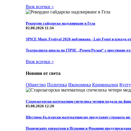
Виж всички »
Рекордно гайдарско надсвирване в Гела
02.08.2026 11:34
SPICE Music Festival 2026 наближава - Luis Fonsi и плеада о
Театралната школа на ГПЧЕ „Ромен Ролан“ с престижно отл
Виж всички »
Новини от света
Общество
Политика
Икономика
Криминални
Култу
Старозагорски математици спечелиха четири медала на фин
03.08.2026 12:20
Шестима български математици ще представят страната ни н
Пощенските оператори в Испания и Франция предупреждават 