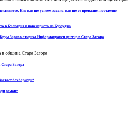
ективното. Ние или ще успеем заедно, или ще се провалим поотделно
то в България в навечерието на Бузлуджа
 Крум Зарков откриха Информационен център в Стара Загора
а Стара Загора
Заетост без бариери“
ади ремонт