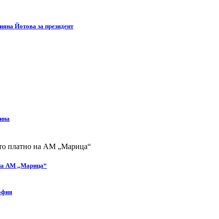
яна Йотова за президент
дина
 на АМ „Марица“
офия