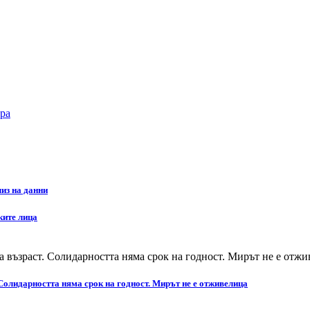
ра
из на данни
ките лица
Солидарността няма срок на годност. Мирът не е отживелица