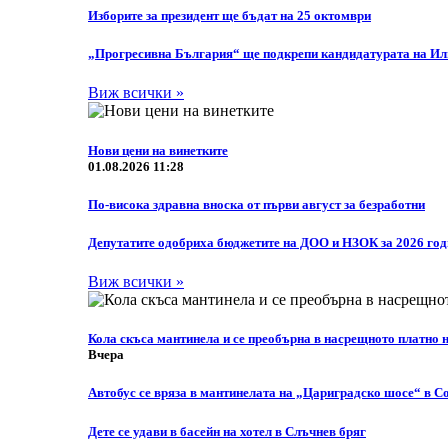
Изборите за президент ще бъдат на 25 октомври
„Прогресивна България“ ще подкрепи кандидатурата на Или
Виж всички »
Нови цени на винетките
01.08.2026 11:28
По-висока здравна вноска от първи август за безработни
Депутатите одобриха бюджетите на ДОО и НЗОК за 2026 го
Виж всички »
Кола скъса мантинела и се преобърна в насрещното платно
Вчера
Автобус се вряза в мантинелата на „Цариградско шосе“ в С
Дете се удави в басейн на хотел в Слъчнев бряг