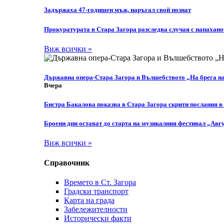
Задържаха 47-годишен мъж, наръгал свой познат
Прокуратурата в Стара Загора разследва случая с напахано
Виж всички »
Държавна опера-Стара Загора и Вълшебството „На брега н
Вчера
Бистра Бакалова показва в Стара Загора скрити послания в
Броени дни остават до старта на музикалния фестивал „Авгу
Виж всички »
Справочник
Времето в Ст. Загора
Градски транспорт
Карта на града
Забележителности
Исторически факти