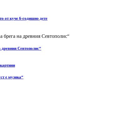
то от куче 6-годишно дете
а древния Севтополис“
 картини
ст е музика“