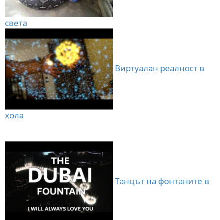
света
Виртуалан реалност в
хола
Танцът на фонтаните в