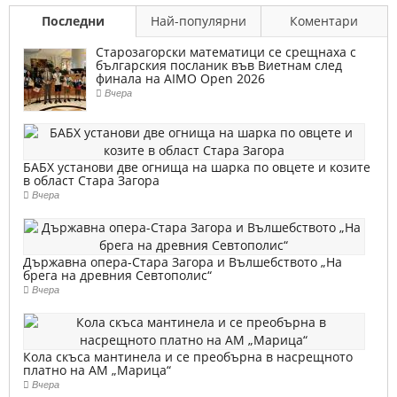
Последни
Най-популярни
Коментари
Старозагорски математици се срещнаха с
българския посланик във Виетнам след
финала на AIMO Open 2026
Вчера
БАБХ установи две огнища на шарка по овцете и козите
в област Стара Загора
Вчера
Държавна опера-Стара Загора и Вълшебството „На
брега на древния Севтополис“
Вчера
Кола скъса мантинела и се преобърна в насрещното
платно на АМ „Марица“
Вчера