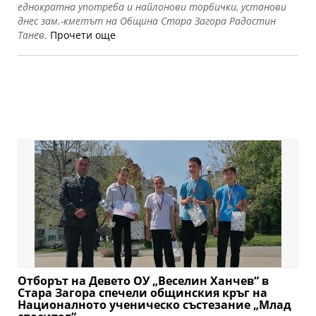
еднократна употреба и найлонови торбички, установи
днес зам.-кметът на Община Стара Загора Радостин
Танев.
Прочети още
Отборът на Девето ОУ „Веселин Ханчев“ в
Стара Загора спечели общинския кръг на
Националното ученическо състезание „Млад