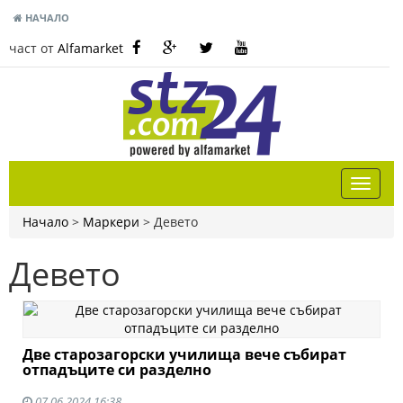
НАЧАЛО
част от
Alfamarket
Начало
>
Маркери
>
Девето
Девето
Две старозагорски училища вече събират
отпадъците си разделно
07.06.2024 16:38