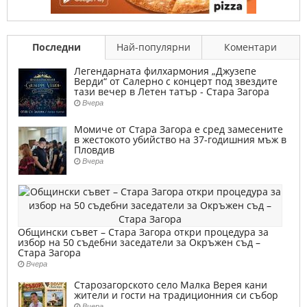
Последни
Най-популярни
Коментари
Легендарната филхармония „Джузепе
Верди“ от Салерно с концерт под звездите
тази вечер в Летен татър - Стара Загора
Вчера
Момиче от Стара Загора е сред замесените
в жестокото убийство на 37-годишния мъж в
Пловдив
Вчера
Общински съвет – Стара Загора откри процедура за
избор на 50 съдебни заседатели за Окръжен съд –
Стара Загора
Вчера
Старозагорското село Малка Верея кани
жители и гости на традиционния си събор
Вчера