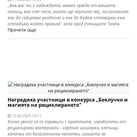
„Във вас ми е надеждата, имаме нужда от вашата
помощ, вие сте тези, които ще научите нас, по-големите,
как да събираме разделно и как да бъдем отговорни към
отпадъка, който правим“, каза пред учениците Танев.
Прочети още
Наградиха участници в конкурса „Боклучко и
магията на рециклирането"
12.03.2025 16:11
Колко умело са се справили с проектите, изработени от
рециклирани материали - хартия, шишарки, клечици,
капачки от безалкохолни напитки, шишета за