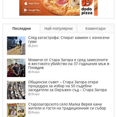
Последни
Най-популярни
Коментари
След катастрофа: Спират камион с износени
гуми
Днес
Момиче от Стара Загора е сред замесените
в жестокото убийство на 37-годишния мъж в
Пловдив
Вчера
Общински съвет – Стара Загора откри
процедура за избор на 50 съдебни
заседатели за Окръжен съд – Стара Загора
Вчера
Старозагорското село Малка Верея кани
жители и гости на традиционния си събор
Вчера