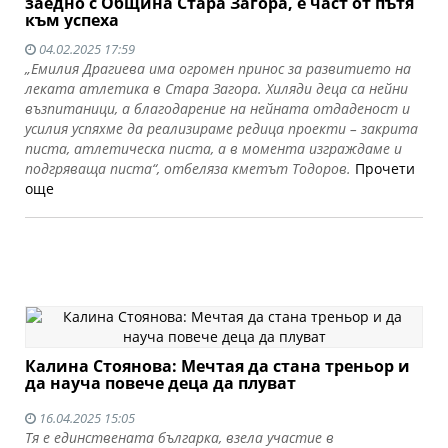
заедно с Община Стара Загора, е част от пътя
към успеха
04.02.2025 17:59
„Емилия Драгиева има огромен принос за развитието на
леката атлетика в Стара Загора. Хиляди деца са нейни
възпитаници, а благодарение на нейната отдаденост и
усилия успяхме да реализираме редица проекти – закрита
писта, атлетическа писта, а в момента изграждаме и
подгряваща писта“, отбеляза кметът Тодоров.
Прочети
още
Калина Стоянова: Мечтая да стана треньор и
да науча повече деца да плуват
16.04.2025 15:05
Тя е единствената българка, взела участие в