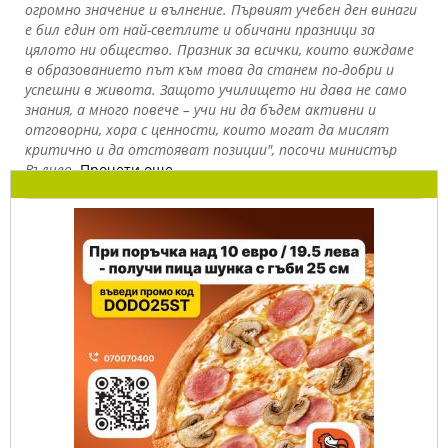
огромно значение и вълнение. Първият учебен ден винаги
е бил един от най-светлите и обичани празници за
цялото ни общество. Празник за всички, които виждаме
в образованието път към това да станем по-добри и
успешни в живота. Защото училището ни дава не само
знания, а много повече – учи ни да бъдем активни и
отговорни, хора с ценности, които могат да мислят
критично и да отстояват позиции", посочи министър
Вълчев.
Прочети още