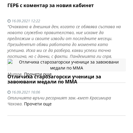
ГЕРБ с коментар за новия кабинет
16.09.2021 12:22
"Очаквано в днешния ден, когато се обявява състава на
новото служебно правителство, ние искаме да
предложим и своите изводи от последните месеци.
Президентът обяви работата до момента като
успешна. Иска ми се да разбера, какви успехи точно
постигна, но с данни, с факти. Пандемията ли спря,
успешна ли беше ваксинационната кампания, овладяха ли
инфлацията.... Какви успехи постигнаха“, каза Даниел
Митов.
Прочети още
Отличиха старозагорски ученици за
завоювани медали по ММА
16.09.2021 16:06
Отличията връчи ресорният зам.-кмет Красимира
Чахова.
Прочети още