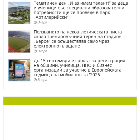
Тематичен ден „И аз имам талант!“ за деца
и ученици със специални образователни
потребности ще се проведе в парк
„Артилерийски“
Вчера
Ползването на лекоатлетическата писта
около тренировъчния терен на стадион
„Берое“ се осъществява само чрез
електронно плащане
Вчера
До 15 септември е срокът за регистрация
на общини, училища, НПО и бизнес
организации за участие в Европейската
седмица на мобилността '2026
Вчера