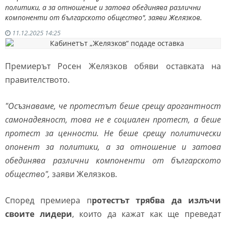
политики, а за отношение и затова обединява различни
компоненти от българското общество", заяви Желязков.
11.12.2025 14:25
Премиерът Росен Желязков обяви оставката на
правителството.
"Осъзнаваме, че протестът беше срещу арогантност
самонадеяност, това не е социален протест, а беше
протест за ценности. Не беше срещу политически
опонент за политики, а за отношение и затова
обединява различни компоненти от българското
общество",
заяви Желязков.
Според премиера п
ротестът трябва да излъчи
своите лидери
, които да кажат как ще преведат