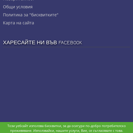
Общи условия
Политика за "бисквитките"
Карта на сайта
ХАРЕСАЙТЕ НИ ВЪВ FACEBOOK
Този уебсайт използва бисквитки, за да осигури по-добро потребителско
Copyright © stz24.com. Developed by
BPage CMS
.
преживяване. Използвайки, нашите услуги, Вие, се съгласявате с това.