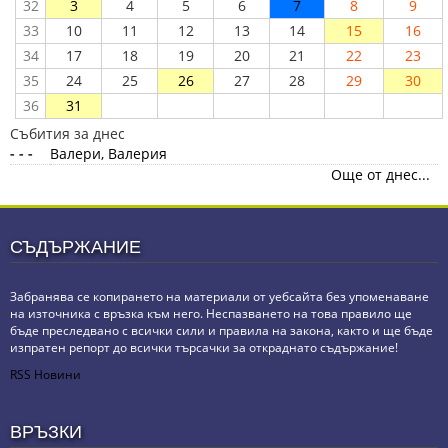
32
3
4
5
6
7
8
9
33
10
11
12
13
14
15
16
34
17
18
19
20
21
22
23
35
24
25
26
27
28
29
30
36
31
Събития за днес
- - -
Валери, Валерия
Още от днес...
СЪДЪРЖАНИЕ
Забранява се копирането на материали от уебсайта без упоменаване
на източника с връзка към него. Неспазването на това правило ще
бъде преследвано с всички сили и правила на закона, както и ще бъде
изпратен репорт до всички търсачки за откраднато съдържание!
RSS Новини
ВРЪЗКИ