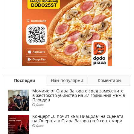
Последни
Най-популярни
Коментари
Момиче от Стара Загора е сред замесените
в жестокото убийство на 37-годишния мъж в
Пловдив
Днес
Концерт „С почит към Пиацола“ на сцената
на Операта в Стара Загора на 9 септември
Днес