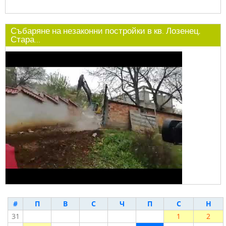
Събаряне на незаконни постройки в кв. Лозенец,
Стара...
#
П
В
С
Ч
П
С
Н
31
1
2