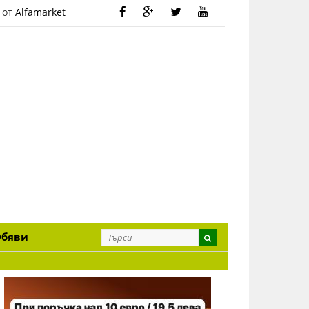
 от
Alfamarket
Обяви