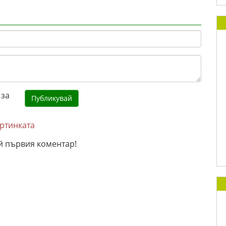
артинката
й първия коментар!