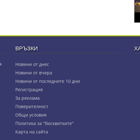
ВРЪЗКИ
Х
з
Новини от днес
Новини от вчера
Новини от последните 10 дни
Регистрация
За реклама
Πoвepитeлнocт
Общи условия
Политика за "бисквитките"
Карта на сайта