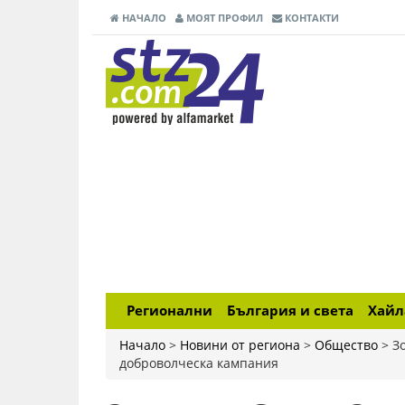
НАЧАЛО
МОЯТ ПРОФИЛ
КОНТАКТИ
Регионални
България и света
Хай
Начало
>
Новини от региона
>
Общество
>
З
доброволческа кампания