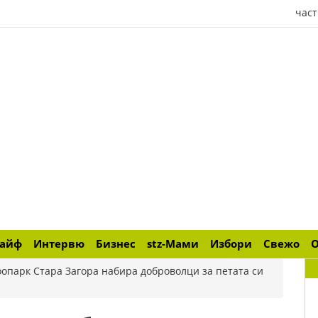
част
лайф
Интервю
Бизнес
stz-Мами
Избори
Свежо
оопарк Стара Загора набира доброволци за петата си