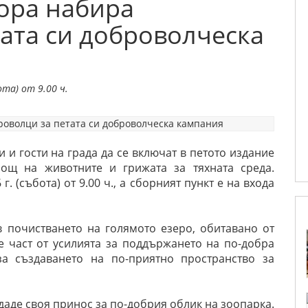
гора набира
ата си доброволческа
ота) от 9.00 ч.
 и гости на града да се включат в петото издание
ощ на животните и грижата за тяхната среда.
. (събота) от 9.00 ч., а сборният пункт е на входа
 почистването на голямото езеро, обитавано от
е част от усилията за поддържането на по-добра
за създаването на по-приятно пространство за
даде своя принос за по-добрия облик на зоопарка.