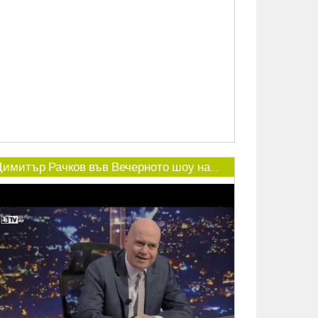
Димитър Рачков във Вечерното шоу на...