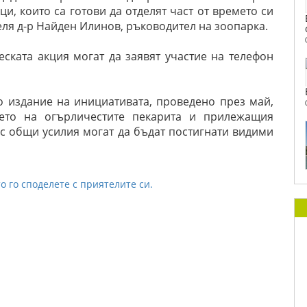
и, които са готови да отделят част от времето си
деля д-р Найден Илинов, ръководител на зоопарка.
ската акция могат да заявят участие на телефон
 издание на инициативата, проведено през май,
ието на огърличестите пекарита и прилежащия
к с общи усилия могат да бъдат постигнати видими
о го споделете с приятелите си.