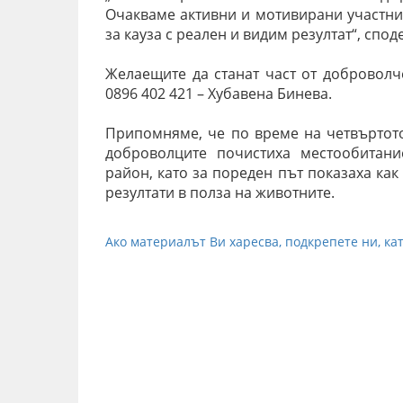
Очакваме активни и мотивирани участниц
за кауза с реален и видим резултат“, спо
Желаещите да станат част от доброволче
0896 402 421 – Хубавена Бинева.
Припомняме, че по време на четвъртото
доброволците почистиха местообитан
район, като за пореден път показаха ка
резултати в полза на животните.
Ако материалът Ви харесва, подкрепете ни, кат