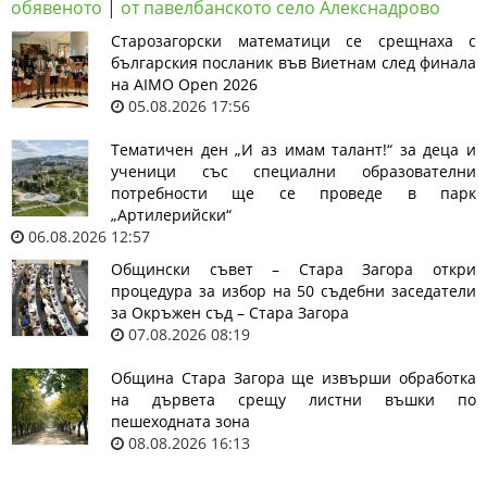
обявеното
|
от павелбанското село Алекснадрово
Старозагорски математици се срещнаха с
българския посланик във Виетнам след финала
на AIMO Open 2026
05.08.2026 17:56
Тематичен ден „И аз имам талант!“ за деца и
ученици със специални образователни
потребности ще се проведе в парк
„Артилерийски“
06.08.2026 12:57
Общински съвет – Стара Загора откри
процедура за избор на 50 съдебни заседатели
за Окръжен съд – Стара Загора
07.08.2026 08:19
Община Стара Загора ще извърши обработка
на дървета срещу листни въшки по
пешеходната зона
08.08.2026 16:13