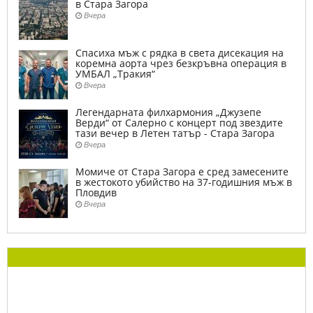
в Стара Загора
Вчера
Спасиха мъж с рядка в света дисекация на
коремна аорта чрез безкръвна операция в
УМБАЛ „Тракия“
Вчера
Легендарната филхармония „Джузепе
Верди“ от Салерно с концерт под звездите
тази вечер в Летен татър - Стара Загора
Вчера
Момиче от Стара Загора е сред замесените
в жестокото убийство на 37-годишния мъж в
Пловдив
Вчера