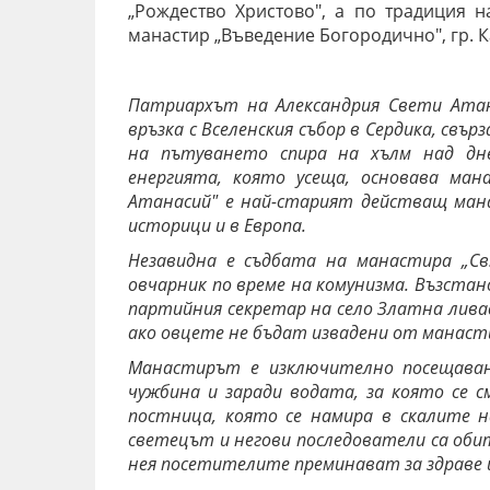
„Рождество Христово", а по традиция 
манастир „Въведение Богородично", гр. К
Патриархът на Александрия Свети Атана
връзка с Вселенския събор в Сердика, свъ
на пътуването спира на хълм над дн
енергията, която усеща, основава мана
Атанасий" е най-старият действащ мана
историци и в Европа.
Незавидна е съдбата на манастира „Св.
овчарник по време на комунизма. Възстан
партийния секретар на село Златна ливада
ако овцете не бъдат извадени от манаст
Манастирът е изключително посещава
чужбина и заради водата, за която се с
постница, която се намира в скалите на
светецът и негови последователи са оби
нея посетителите преминават за здраве 