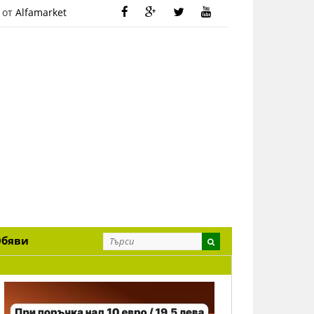
 от
Alfamarket
Обяви