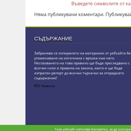
Въведете символите от к
Няма публикувани коментари. Публикува
СЪДЪРЖАНИЕ
Забранява се копирането на материали от уебсайта бе
упоменаване на източника с връзка към него.
Неспазването на това правило ще бъде преследвано с
всички сили и правила на закона, както и ще бъде
изпратен репорт до всички търсачки за откраднато
съдържание!
RSS Новини
Copyright © stz24.com. Developed by
BPage CMS
.
Този уебсайт използва бисквитки, за да осигур