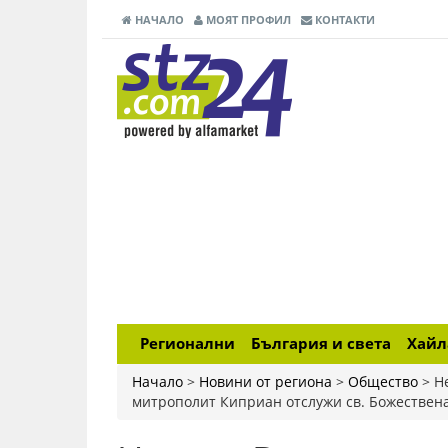
НАЧАЛО
МОЯТ ПРОФИЛ
КОНТАКТИ
Регионални
България и света
Хай
Начало
>
Новини от региона
>
Общество
>
Н
митрополит Киприан отслужи св. Божествена