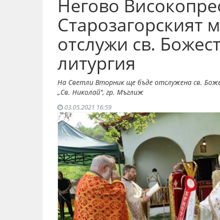
Негово Високопре
Старозагорският 
отслужи св. Божес
литургия
На Светли Вторник ще бъде отслужена св. Бож
„Св. Николай", гр. Мъглиж
03.05.2021 16:59