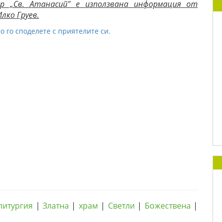
р „Св. Атанасий" е използвана информация от
лко Груев.
о го споделете с приятелите си.
литургия
|
Златна
|
храм
|
Светли
|
Божествена
|