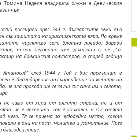
на Томина Неделя владиката служи в Девическия
азанлък.
сий посещава през 344 г. българските земи във
рзан със защитата на християнската вяра. По време
ешното чирпанско село Златна ливада. Заради
стир, носещ неговото име. Доказано е, че „Св.
стир на Балканския полуостров, а според редица
 Атанасий" след 1944 г. Той е бил превърнат в
овен е, благодарение на съновидение на жената на
, че зла прокоба ще се случи със сина им и селото,
ира.
н не само от хора от цялата страна, но и от
мята, че е лековита. Той е уникален и със своята
д него. Тя се приема за чудодейно място, което
тавали в дни на пост, молитва и усамотение. През
и благоденствие.