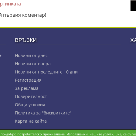
артинката
й първия коментар!
ВРЪЗКИ
Х
з
Новини от днес
Новини от вчера
Новини от последните 10 дни
Регистрация
За реклама
Πoвepитeлнocт
Общи условия
Политика за "бисквитките"
Карта на сайта
и по-добро потребителско преживяване. Използвайки, нашите услуги, Вие, се съгла