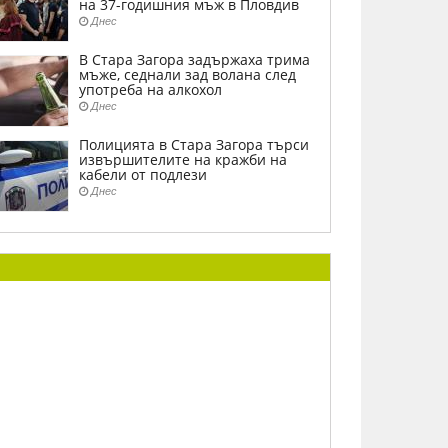
на 37-годишния мъж в Пловдив
Днес
В Стара Загора задържаха трима
мъже, седнали зад волана след
употреба на алкохол
Днес
Полицията в Стара Загора търси
извършителите на кражби на
кабели от подлези
Днес