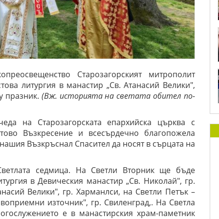
опреосвещенство Старозагорският митрополит
това литургия в манастир „Св. Атанасий Велики",
у празник.
(
Вж. историята на светата обител по-
чеда на Старозагорската епархийска църква с
стово Възкресение и всесърдечно благопожела
а нашия Възкръснал Спасител да носят в сърцата на
ветлата седмица
.
На Светли Вторник
ще бъде
итургия
в Девическия манастир „Св. Николай", гр.
анасий Велики", гр. Харманлси, на Светли Петък –
оприемни източник", гр. Свиленград,. На Светла
богослужението е в манастирския храм-паметник