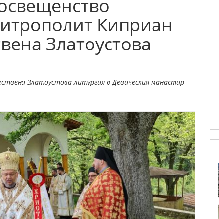
освещенство
митрополит Киприан
твена Златоустова
ествена Златоустова литургия в Девическия манастир