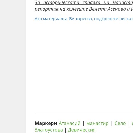
За историческата справка на манасти
репортаж на колегите Венета Асенова и И
Ако материалът Ви харесва, подкрепете ни, кат
Маркери
Атанасий
|
манастир
|
Село
|
Златоустова
|
Девическия