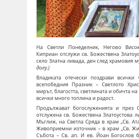
На Светли Понеделник, Негово Висок
Киприан отслужи св. Божествена Златоус
село Златна ливада, ден след храмовия м
долу.
)
Владиката отечески поздрави всички 
всепобедния Празник – Светлото Хри
мирът, благостта, светлината и обичта н
всички много топлина и радост.
Продължават богослуженията и през С
отслужена св. Божествена Златоустова л
Мъглиж, на Светла Сряда в храм „Св. Ат
Живоприемни източник – в храм „Св. Жив
Събота – Св. ап. И ев. Йоан Богослов 