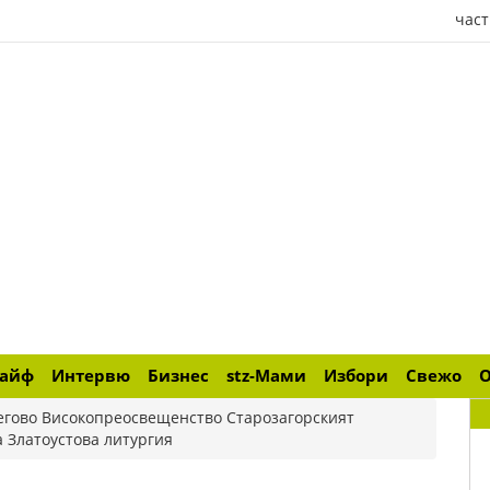
част
лайф
Интервю
Бизнес
stz-Мами
Избори
Свежо
егово Високопреосвещенство Старозагорският
 Златоустова литургия