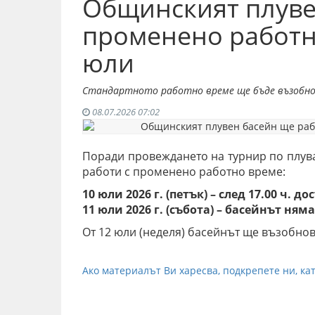
Общинският плуве
променено работно
юли
Стандартното работно време ще бъде възобнов
08.07.2026 07:02
Поради провеждането на турнир по плува
работи с променено работно време:
10 юли 2026 г. (петък) – след 17.00 ч.
11 юли 2026 г. (събота) – басейнът ням
От 12 юли (неделя) басейнът ще възобно
Ако материалът Ви харесва, подкрепете ни, кат