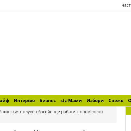
част
лайф
Интервю
Бизнес
stz-Мами
Избори
Свежо
бщинският плувен басейн ще работи с променено