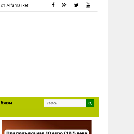
 от
Alfamarket
Обяви