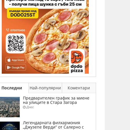
Последни
Най-популярни
Коментари
Предварителен график за миене
на улиците в Стара Загора
Днес
Легендарната филхармония
„Джузепе Верди“ от Салерно с