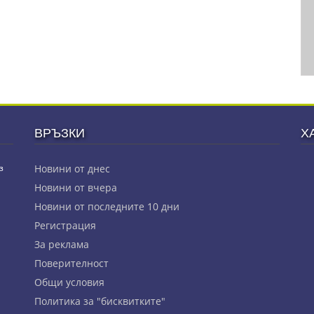
ВРЪЗКИ
Х
з
Новини от днес
Новини от вчера
Новини от последните 10 дни
Регистрация
За реклама
Πoвepитeлнocт
Общи условия
Политика за "бисквитките"