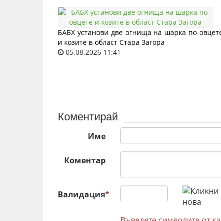
БАБХ установи две огнища на шарка по овцет
и козите в област Стара Загора
05.08.2026 11:41
Коментирай
Име
Коментар
Валидация
*
Въведете символите от к