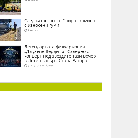
След катастрофа: Спират камион
с износени гуми
Вчера
Легендарната филхармония
„Джузепе Верди“ от Салерно с
концерт под звездите тази вечер
в Летен татър - Стара Загора
07.08.2026 12:05