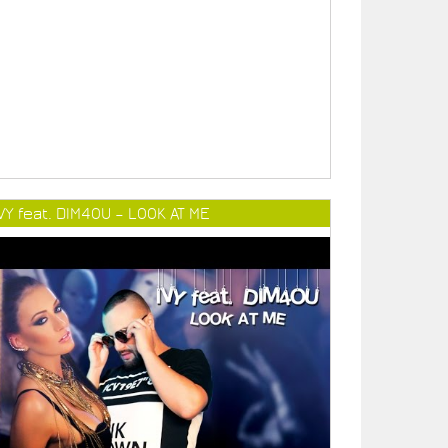
VY feat. DIM4OU – LOOK AT ME