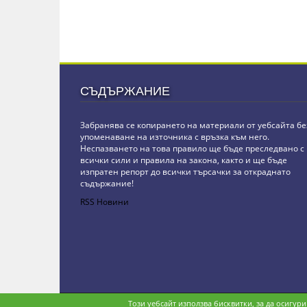
СЪДЪРЖАНИЕ
Забранява се копирането на материали от уебсайта бе
упоменаване на източника с връзка към него.
Неспазването на това правило ще бъде преследвано с
всички сили и правила на закона, както и ще бъде
изпратен репорт до всички търсачки за откраднато
съдържание!
RSS Новини
Copyright © stz24.com. Developed by
BPage CMS
.
Този уебсайт използва бисквитки, за да осигур