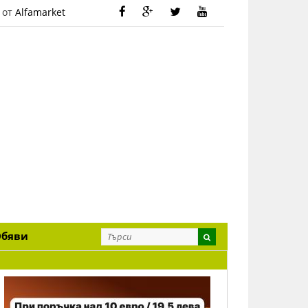
 от
Alfamarket
Обяви