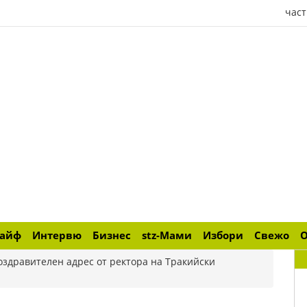
част
лайф
Интервю
Бизнес
stz-Мами
Избори
Свежо
оздравителен адрес от ректора на Тракийски