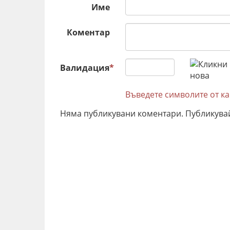
Име
Коментар
Валидация
*
Въведете символите от к
Няма публикувани коментари. Публикува