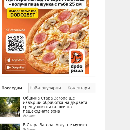
Последни
Най-популярни
Коментари
Община Стара Загора ще
извърши обработка на дървета
срещу листни въшки по
пешеходната зона
Вчера
В Стара Загора: Август е музика
Вчера