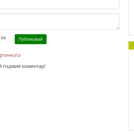
артинката
й първия коментар!