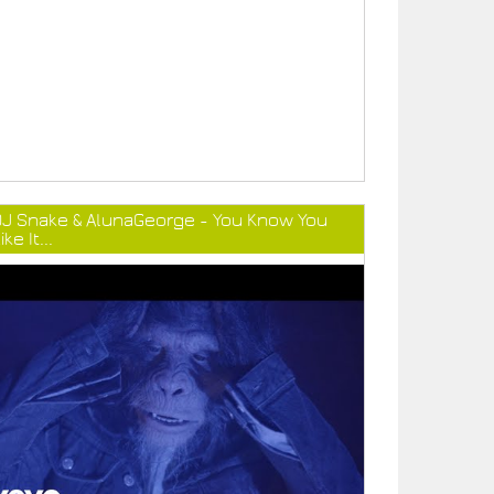
DJ Snake & AlunaGeorge - You Know You
ike It...