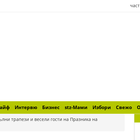
част
лайф
Интервю
Бизнес
stz-Мами
Избори
Свежо
ълни трапези и весели гости на Празника на