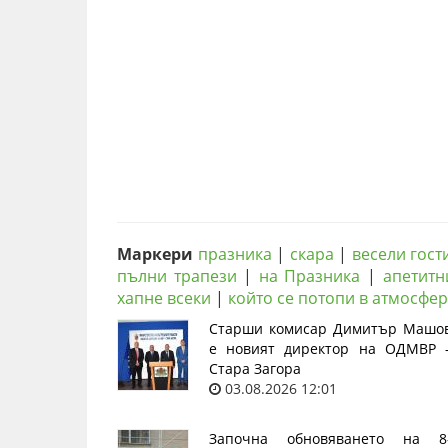
Маркери
празника
|
скара
|
весели гост
пълни трапези
|
на Празника
|
апетитн
хапне всеки
|
който се потопи в атмосфер
Старши комисар Димитър Машо
е новият директор на ОДМВР 
Стара Загора
03.08.2026 12:01
Започна обновяването на 8