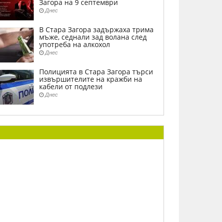
Загора на 9 септември
Днес
В Стара Загора задържаха трима
мъже, седнали зад волана след
употреба на алкохол
Днес
Полицията в Стара Загора търси
извършителите на кражби на
кабели от подлези
Днес