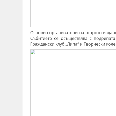
Основен организатори на второто издани
Събитието се осъществява с подрепата
Граждански клуб „Липа“ и Творчески колек