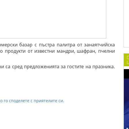
рмерски базар с пъстра палитра от занаятчийска
но продукти от известни мандри, шафран, пчелни
L
и са сред предложенията за гостите на празника.
о го споделете с приятелите си.