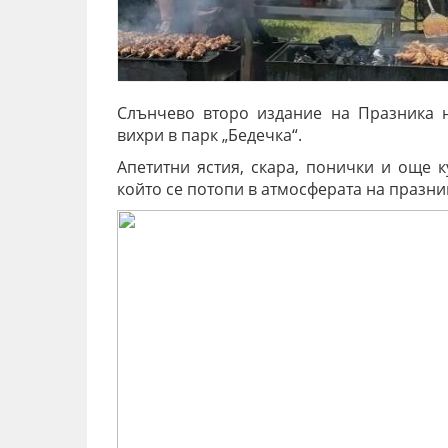
Слънчево второ издание на Празника н
вихри в парк „Бедечка“.
Апетитни ястия, скара, понички и още 
който се потопи в атмосферата на празни