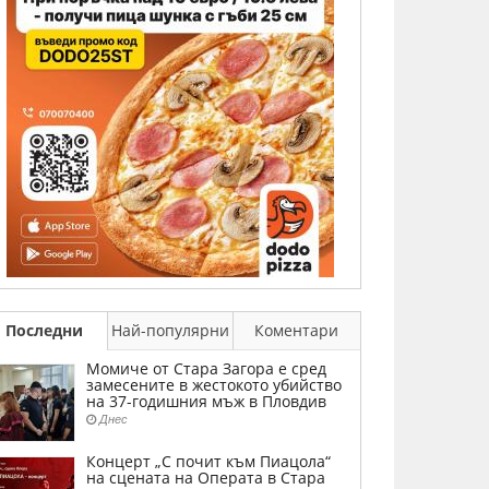
Последни
Най-популярни
Коментари
Момиче от Стара Загора е сред
замесените в жестокото убийство
на 37-годишния мъж в Пловдив
Днес
Концерт „С почит към Пиацола“
на сцената на Операта в Стара