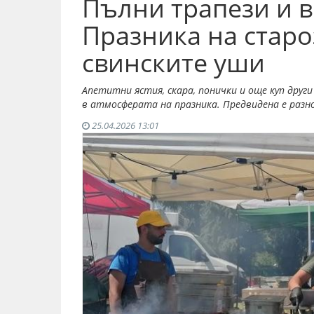
Пълни трапези и в
Празника на старо
свинските уши
Апетитни ястия, скара, понички и още куп друг
в атмосферата на празника. Предвидена е разн
25.04.2026 13:01