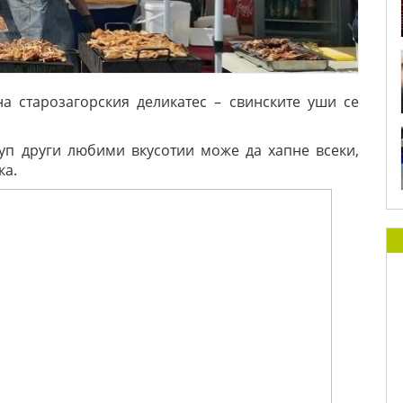
а старозагорския деликатес – свинските уши се
куп други любими вкусотии може да хапне всеки,
ка.