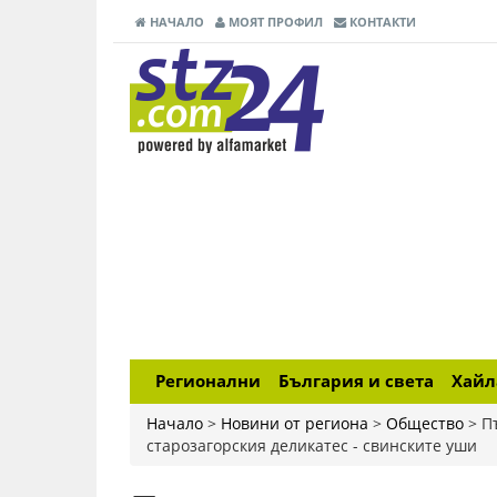
НАЧАЛО
МОЯТ ПРОФИЛ
КОНТАКТИ
Регионални
България и света
Хай
Начало
>
Новини от региона
>
Общество
>
П
старозагорския деликатес - свинските уши