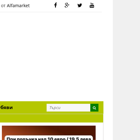
 от
Alfamarket
Обяви