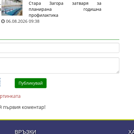
.
Стара Загора затваря за
в
планирана годишна
профилактика
06.08.2026 09:38
артинката
й първия коментар!
ВРЪЗКИ
Х