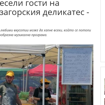
есели гости на
загорския деликатес -
и любими вкусотии може да хапне всеки, който се потопи
ообразна музикална програма.