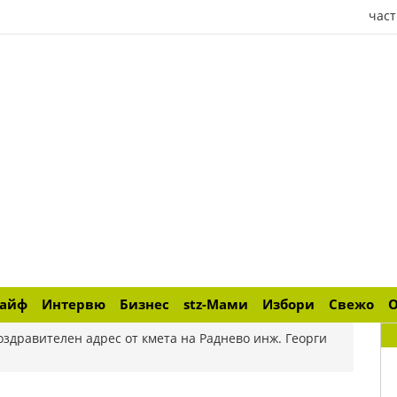
част
лайф
Интервю
Бизнес
stz-Мами
Избори
Свежо
оздравителен адрес от кмета на Раднево инж. Георги