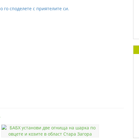
о го споделете с приятелите си.
т