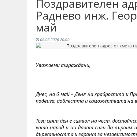
Поздравителен адр
Раднево инж. Геор
май
06.05.2026 20:00
Уважаеми съграждани,
Днес, на 6 май – Деня на храбростта и Пр
подвига, доблестта и саможертвата на вс
Този свят ден е символ на чест, достойн
като народ и ни дават сили да вървим н
държавността и гарант за независимост