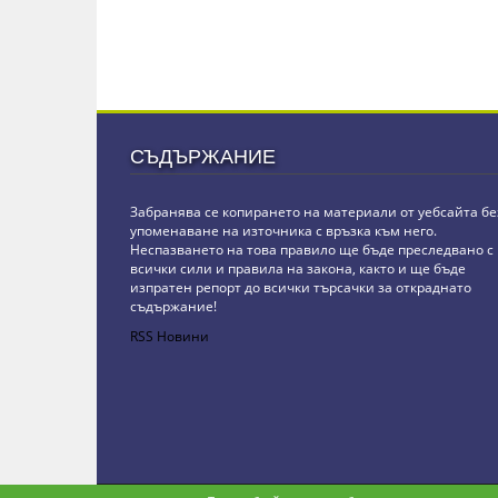
СЪДЪРЖАНИЕ
Забранява се копирането на материали от уебсайта бе
упоменаване на източника с връзка към него.
Неспазването на това правило ще бъде преследвано с
всички сили и правила на закона, както и ще бъде
изпратен репорт до всички търсачки за откраднато
съдържание!
RSS Новини
Copyright © stz24.com. Developed by
BPage CMS
.