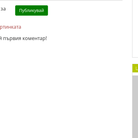
артинката
й първия коментар!
L