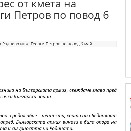
ес от кмета на
ги Петров по повод 6
азника на Българската армия, свеждаме глава пред 
ички български воини.
ство и родолюбие – ценности, които ни обединяват 
апред. Българската армия винаги е била опора на 
та и сигурността на Родината.