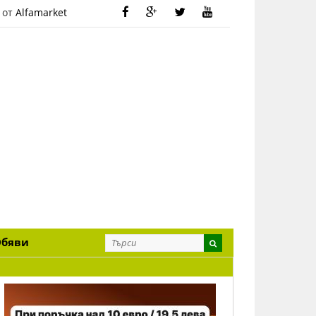
 от
Alfamarket
Обяви