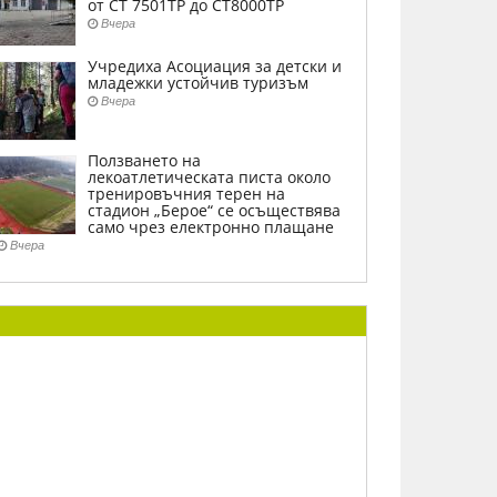
от СТ 7501ТР до СТ8000ТР
Вчера
Учредиха Асоциация за детски и
младежки устойчив туризъм
Вчера
Ползването на
лекоатлетическата писта около
тренировъчния терен на
стадион „Берое“ се осъществява
само чрез електронно плащане
Вчера