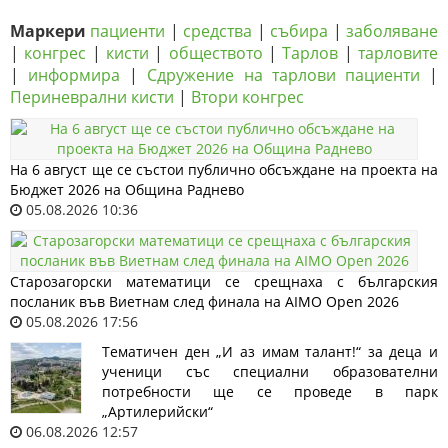
Маркери
пациенти
|
средства
|
събира
|
заболяване
|
конгрес
|
кисти
|
обществото
|
Тарлов
|
тарловите
|
информира
|
Сдружение на тарлови пациенти
|
Периневрални кисти
|
Втори конгрес
На 6 август ще се състои публично обсъждане на проекта на
Бюджет 2026 на Община Раднево
05.08.2026 10:36
Старозагорски математици се срещнаха с българския
посланик във Виетнам след финала на AIMO Open 2026
05.08.2026 17:56
Тематичен ден „И аз имам талант!“ за деца и
ученици със специални образователни
потребности ще се проведе в парк
„Артилерийски“
06.08.2026 12:57