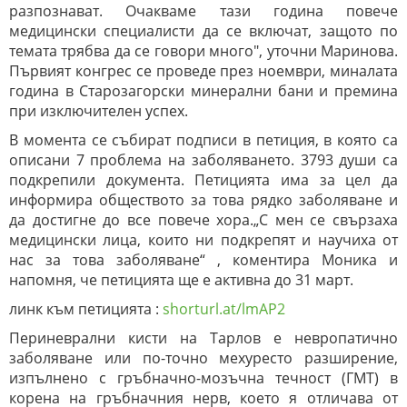
разпознават. Очакваме тази година повече
медицински специалисти да се включат, защото по
темата трябва да се говори много", уточни Маринова.
Първият конгрес се проведе през ноември, миналата
година в Старозагорски минерални бани и премина
при изключителен успех.
В момента се събират подписи в петиция, в която са
описани 7 проблема на заболяването. 3793 души са
подкрепили документа. Петицията има за цел да
информира обществото за това рядко заболяване и
да достигне до все повече хора.„С мен се свързаха
медицински лица, които ни подкрепят и научиха от
нас за това заболяване“ , коментира Моника и
напомня, че петицията ще е активна до 31 март.
линк към петицията :
shorturl.at/lmAP2
Периневрални кисти на Тарлов е невропатично
заболяване или по-точно мехуресто разширение,
изпълнено с гръбначно-мозъчна течност (ГМТ) в
корена на гръбначния нерв, което я отличава от