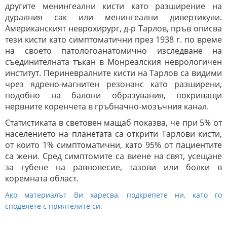
другите менингеални кисти като разширение на
дуралния сак или менингеални дивертикули.
Американският неврохирург, д-р Тарлов, пръв описва
тези кисти като симптоматични през 1938 г. по време
на своето патологоанатомично изследване на
съединителната тъкан в Монреалския неврологичен
институт. Периневралните кисти на Тарлов са видими
чрез ядрено-магнитен резонанс като разширени,
подобно на балони образувания, покриващи
нервните коренчета в гръбначно-мозъчния канал.
Статистиката в световен мащаб показва, че при 5% от
населението на планетата са открити Тарлови кисти,
от които 1% симптоматични, като 95% от пациентите
са жени. Сред симптомите са виене на свят, усещане
за губене на равновесие, тазови или болки в
коремната област.
Ако материалът Ви харесва, подкрепете ни, като го
споделете с приятелите си.