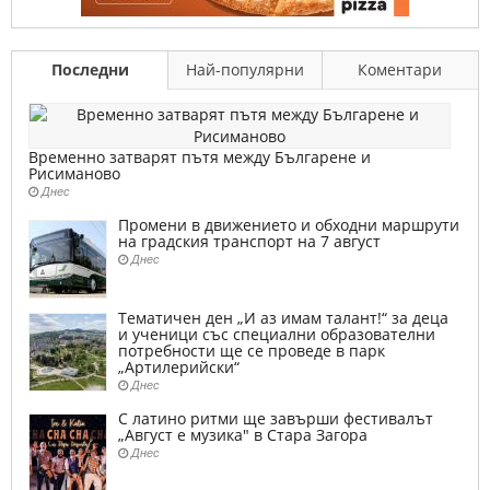
Последни
Най-популярни
Коментари
Временно затварят пътя между Българене и
Рисиманово
Днес
Промени в движението и обходни маршрути
на градския транспорт на 7 август
Днес
Тематичен ден „И аз имам талант!“ за деца
и ученици със специални образователни
потребности ще се проведе в парк
„Артилерийски“
Днес
С латино ритми ще завърши фестивалът
„Август е музика" в Стара Загора
Днес