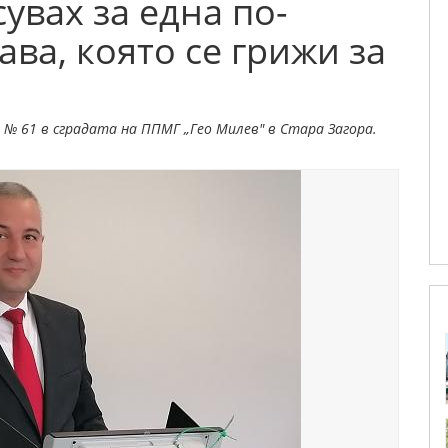
увах за една по-
ва, която се грижи за
 № 61 в сградата на ППМГ „Гео Милев" в Стара Загора.