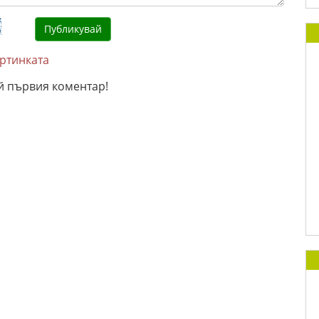
артинката
й първия коментар!