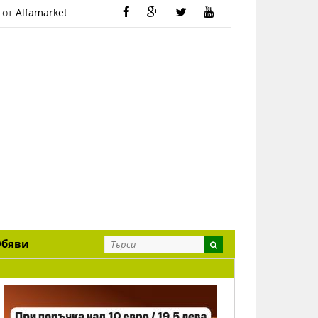
 от
Alfamarket
Обяви