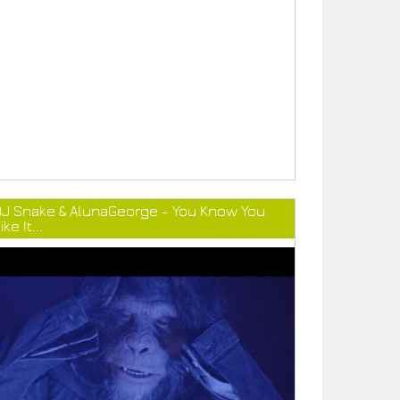
DJ Snake & AlunaGeorge - You Know You
ike It...