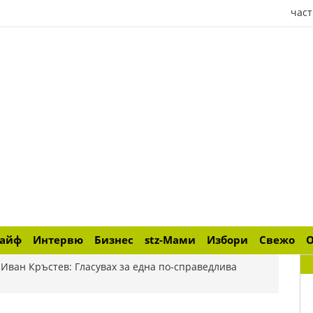
част
лайф
Интервю
Бизнес
stz-Мами
Избори
Свежо
>
Иван Кръстев: Гласувах за една по-справедлива