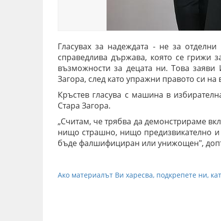
Гласувах за надеждата - не за отделни 
справедлива държава, която се грижи з
възможности за децата ни. Това заяви 
Загора, след като упражни правото си на 
Кръстев гласува с машина в избирателн
Стара Загора.
„Считам, че трябва да демонстрираме вк
нищо страшно, нищо предизвикателно и 
бъде фалшифициран или унижощен", доп
Ако материалът Ви харесва, подкрепете ни, кат