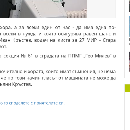
хора, а за всеки един от нас - да има една по-
а всеки в нужда и която осигурява равен шанс и
Иван Кръстев, водач на листа за 27 МИР - Стара
вот.
а секция № 61 в сградата на ППМГ „Гео Милев" в
лючително и хората, които имат съмнения, че няма
че по този начин гласът от машината не може да
ълни Кръстев.
о го споделете с приятелите си.