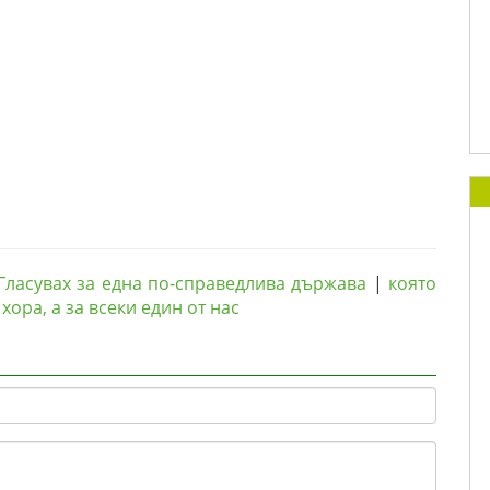
Гласувах за една по-справедлива държава
|
която
хора, а за всеки един от нас