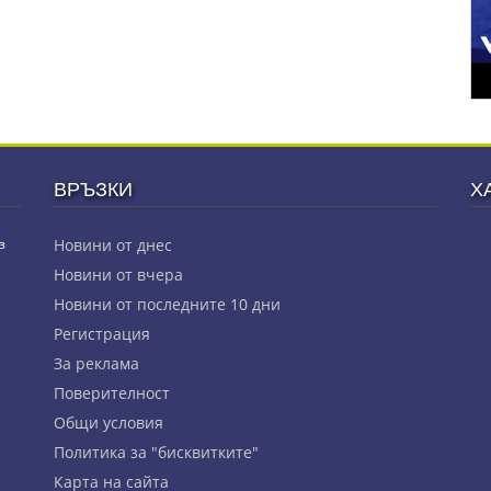
ВРЪЗКИ
Х
з
Новини от днес
Новини от вчера
Новини от последните 10 дни
Регистрация
За реклама
Πoвepитeлнocт
Общи условия
Политика за "бисквитките"
Карта на сайта