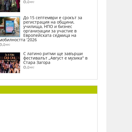
Днес
До 15 септември е срокът за
регистрация на общини,
училища, НПО и бизнес
организации за участие в
Европейската седмица на
мобилността '2026
Днес
С латино ритми ще завърши
фестивалът „Август е музика" в
Стара Загора
Днес