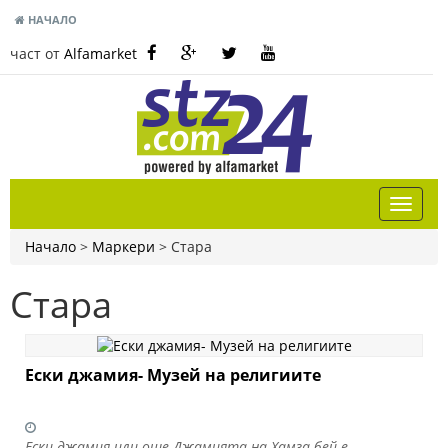
НАЧАЛО
част от
Alfamarket
Начало
>
Маркери
>
Стара
Стара
Ески джамия- Музей на религиите
Ески джамия или още Джамията на Хамза бей е