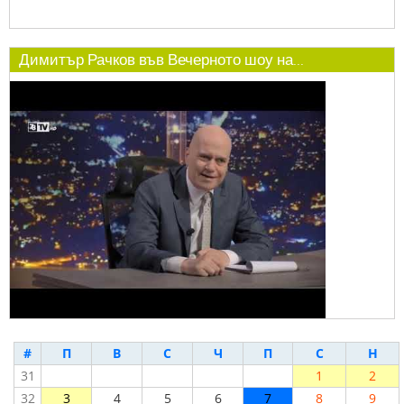
Димитър Рачков във Вечерното шоу на...
#
П
В
С
Ч
П
С
Н
31
1
2
32
3
4
5
6
7
8
9