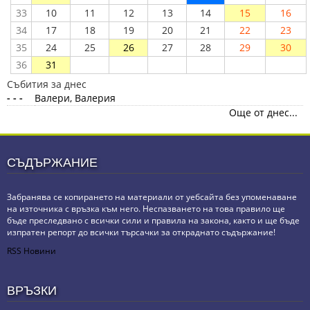
33
10
11
12
13
14
15
16
34
17
18
19
20
21
22
23
35
24
25
26
27
28
29
30
36
31
Събития за днес
- - -
Валери, Валерия
Още от днес...
СЪДЪРЖАНИЕ
Забранява се копирането на материали от уебсайта без упоменаване
на източника с връзка към него. Неспазването на това правило ще
бъде преследвано с всички сили и правила на закона, както и ще бъде
изпратен репорт до всички търсачки за откраднато съдържание!
RSS Новини
ВРЪЗКИ