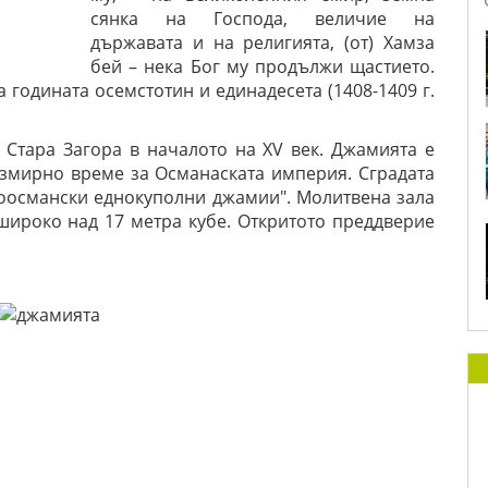
сянка на Господа, величие на
държавата и на религията, (от) Хамза
бей – нека Бог му продължи щастието.
 годината осемстотин и единадесета (1408-1409 г.
 Стара Загора в началото на XV век. Джамията е
змирно време за Османаската империя. Сградата
ноосмански еднокуполни джамии". Молитвена зала
широко над 17 метра кубе. Откритото преддверие