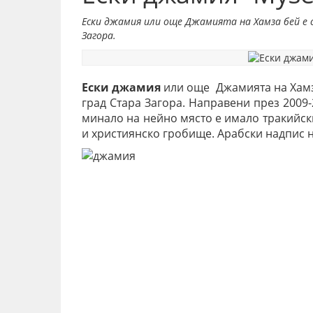
Ески джамия или още Джамията на Хамза бей е 
Загора.
Ески джамия
или още Джамията на Хамза
град Стара Загора. Направени през 2009
минало на нейно място е имало тракийск
и християнско гробище. Арабски надпис 