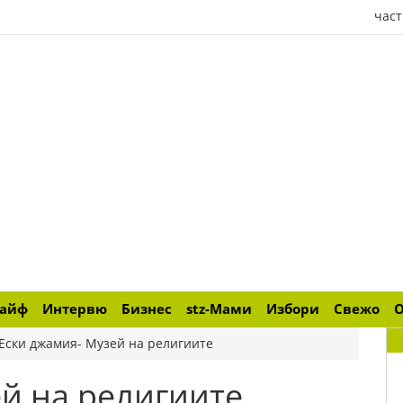
част
лайф
Интервю
Бизнес
stz-Мами
Избори
Свежо
Ески джамия- Музей на религиите
й на религиите