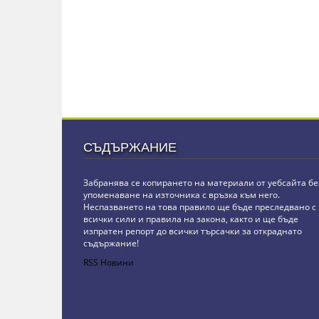
СЪДЪРЖАНИЕ
Забранява се копирането на материали от уебсайта бе
упоменаване на източника с връзка към него.
Неспазването на това правило ще бъде преследвано с
всички сили и правила на закона, както и ще бъде
изпратен репорт до всички търсачки за откраднато
съдържание!
RSS Новини