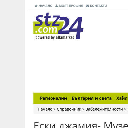
НАЧАЛО
МОЯТ ПРОФИЛ
КОНТАКТИ
Регионални
България и света
Хай
Начало
>
Справочник
>
Забележителности
>
Ески джамия- Музе