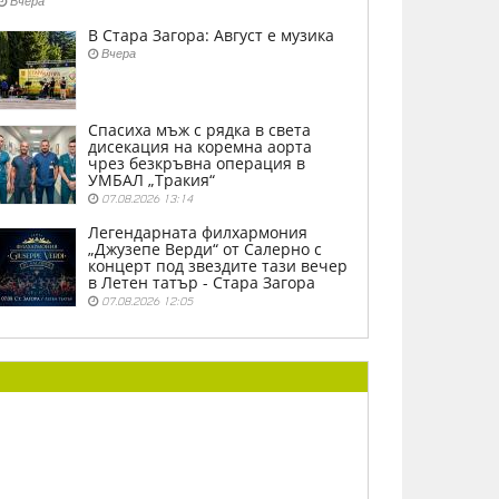
Вчера
В Стара Загора: Август е музика
Вчера
Спасиха мъж с рядка в света
дисекация на коремна аорта
чрез безкръвна операция в
УМБАЛ „Тракия“
07.08.2026 13:14
Легендарната филхармония
„Джузепе Верди“ от Салерно с
концерт под звездите тази вечер
в Летен татър - Стара Загора
07.08.2026 12:05