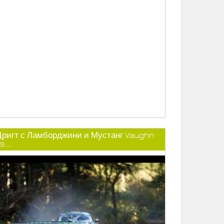
Дригт с Ламборджини и Мустанг Vaughn
s....