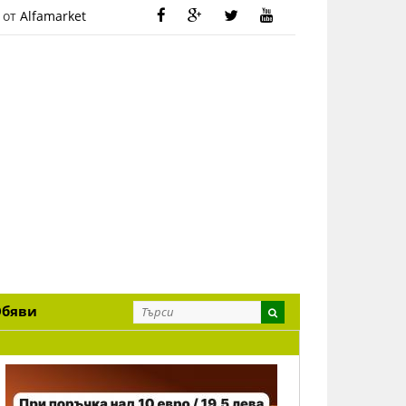
 от
Alfamarket
Обяви