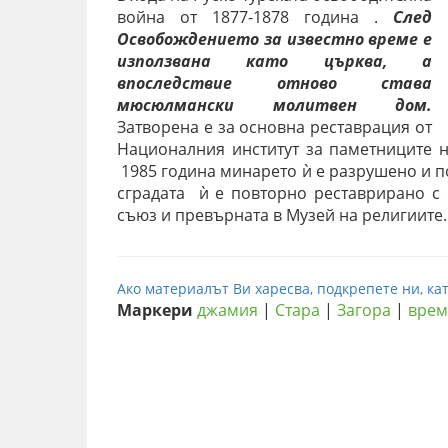
война от 1877-1878 година .
След
Освобождението за известно време е
използвана като църква, а
впоследствие отново става
мюсюлмански молитвен дом.
Затворена е за основна реставрация от
Националния институт за паметниците н
1985 година минарето ѝ е разрушено и по
сградата ѝ е повторно реставрирано с
съюз и превърната в Музей на религиите.
Ако материалът Ви харесва, подкрепете ни, кат
Маркери
джамия
|
Стара
|
Загора
|
врем