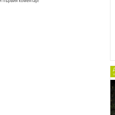
й първия коментар!
v