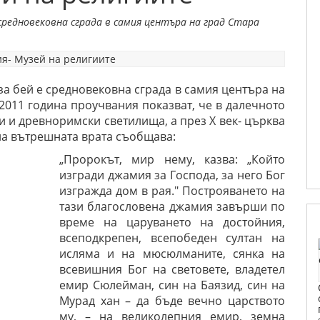
средновековна сграда в самия центъра на град Стара
 бей е средновековна сграда в самия центъра на
-2011 година проучвания показват, че в далечното
и и древноримски светилища, а през Х век- църква
на вътрешната врата съобщава:
„Пророкът, мир нему, казва: „Който
изгради джамия за Господа, за него Бог
изгражда дом в рая." Построяването на
тази благословена джамия завърши по
време на царуването на достойния,
всеподкрепен, всепобеден султан на
исляма и на мюсюлманите, сянка на
всевишния Бог на световете, владетел
емир Сюлейман, син на Баязид, син на
Мурад хан – да бъде вечно царството
му, – на великолепния емир, земна