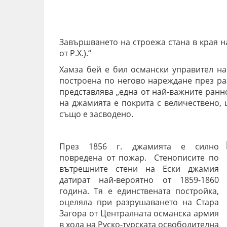
Завършването на строежа стана в края на
от Р.Х.).“
Хамза бей е бил османски управител на
построена по негово нареждане през ра
представлява „една от най-важните ран
на джамията е покрита с величествено, 
също е засводено.
През 1856 г. джамията е силно
повредена от пожар. Стенописите по
вътрешните стени на Ески джамия
датират най-вероятно от 1859-1860
година. Тя е единствената постройка,
оцеляла при разрушаването на Стара
Загора от Централната османска армия
в хода на Руско-турската освободителна