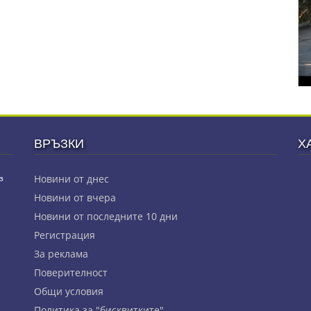
ВРЪЗКИ
Х
з
Новини от днес
Новини от вчера
Новини от последните 10 дни
Регистрация
За реклама
Πoвepитeлнocт
Общи условия
Политика за "бисквитките"