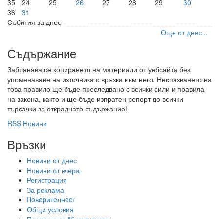
35
24
25
26
27
28
29
30
36
31
Събития за днес
Още от днес...
Съдържание
Забранява се копирането на материали от уебсайта без
упоменаване на източника с връзка към него. Неспазването на
това правило ще бъде преследвано с всички сили и правила
на закона, както и ще бъде изпратен репорт до всички
търсачки за откраднато съдържание!
RSS Новини
Връзки
Новини от днес
Новини от вчера
Регистрация
За реклама
Πoвepитeлнocт
Общи условия