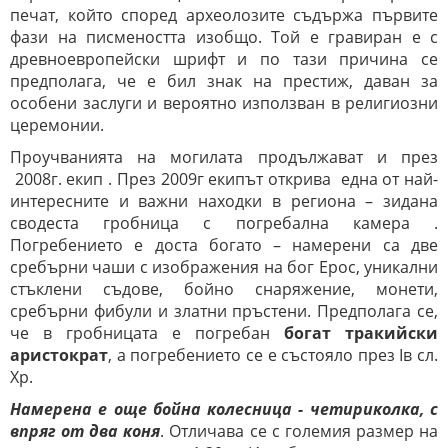
печат, който според археолозите съдържа първите
фази на писмеността изобщо. Той е гравиран е с
древноевропейски шрифт и по тази причина се
предполага, че е бил знак на престиж, даван за
особени заслуги и вероятно използван в религиозни
церемонии.
Проучванията на могилата продължават и през
2008г. екип . През 2009г екипът открива една от най-
интересните и важни находки в региона – зидана
сводеста гробница с погребална камера .
Погребението е доста богато – намерени са две
сребърни чаши с изображения на бог Ерос, уникални
стъклени съдове, бойно снаряжение, монети,
сребърни фибули и златни пръстени. Предполага се,
че в гробницата е погребан
богат тракийски
аристократ
, а погребението се е състояло през Iв сл.
Хр.
Намерена е още бойна колесница - четириколка, с
впряг от два коня
. Отличава се с големия размер на