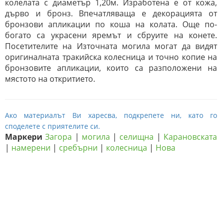
колелата с диаметър 1,20м. Изработена е от кожа,
дърво и бронз. Впечатляваща е декорацията от
бронзови апликации по коша на колата. Още по-
богато са украсени яремът и сбруите на конете.
Посетителите на Източната могила могат да видят
оригиналната тракийска колесница и точно копие на
бронзовите апликации, които са разположени на
мястото на откритието.
Ако материалът Ви харесва, подкрепете ни, като го
споделете с приятелите си.
Маркери
Загора
|
могила
|
селищна
|
Карановската
|
намерени
|
сребърни
|
колесница
|
Нова