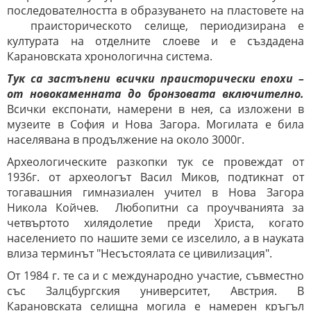
последователността в образуването на пластовете на
праисторическото селище, периодизирана е
културата на отделните слоеве и e създадена
Карановската хронологична система.
Тук са застъпени всички праисторически епохи –
от новокаменната до бронзовата включително.
Всички експонати, намерени в нея, са изложени в
музеите в София и Нова Загора. Могилата е била
населявана в продължение на около 3000г.
Археологическите разкопки тук се провеждат от
1936г. от археологът Васил Миков, подтикнат от
тогавашния гимназиален учител в Нова Загора
Никола Койчев. Любопитни са проучванията за
четвъртото хилядолетие преди Христа, когато
населението по нашите земи се изселило, а в науката
влиза терминът "Несъстоялата се цивилизация".
От 1984 г. те са и с международно участие, съвместно
със Залцбургския университет, Австрия. В
Карановската селищна могила е намерен кръгъл