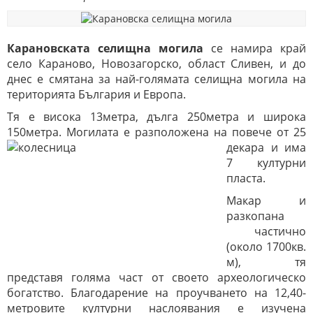
Карановската селищна могила
се намира край
село Караново, Новозагорско, област Сливен, и до
днес е смятана за най-голямата селищна могила на
територията България и Европа.
Тя е висока 13метра, дълга 250метра и широка
150метра. Могилата е разположена на повече от 2
5
декара и има
7 културни
пласта.
Макар и
разкопана
частично
(около 1700кв.
м), тя
представя голяма част от своето археологическо
богатство. Благодарение на проучването на 12,40-
метровите културни наслоявания е изучена