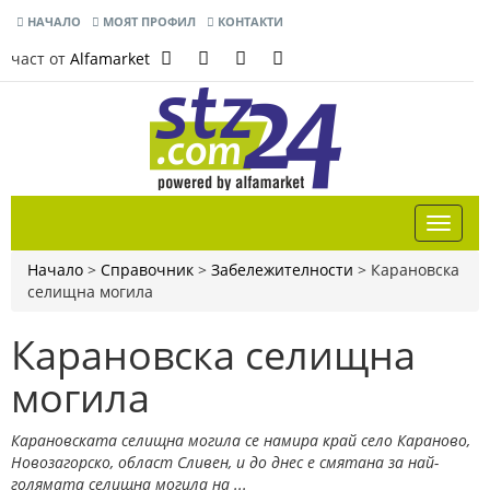
НАЧАЛО
МОЯТ ПРОФИЛ
КОНТАКТИ
част от
Alfamarket
Начало
>
Справочник
>
Забележителности
>
Карановска
селищна могила
Карановска селищна
могила
Карановската селищна могила се намира край село Караново,
Новозагорско, област Сливен, и до днес е смятана за най-
голямата селищна могила на ...