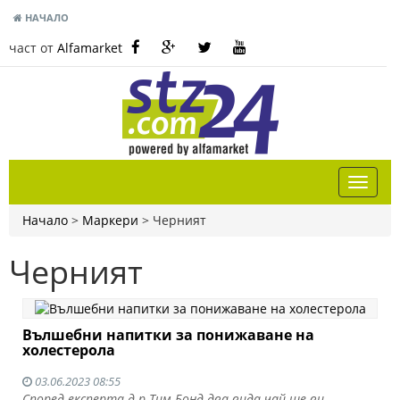
НАЧАЛО
част от
Alfamarket
Начало
>
Маркери
>
Черният
Черният
Вълшебни напитки за понижаване на
холестерола
03.06.2023 08:55
Според експерта д-р Тим Бонд два вида чай ще ви