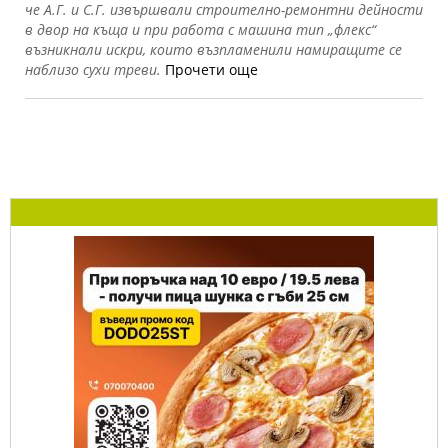
че А.Г. и С.Г. извършвали строително-ремонтни дейности
в двор на къща и при работа с машина тип „флекс“
възникнали искри, които възпламенили намиращите се
наблизо сухи треви.
Прочети още