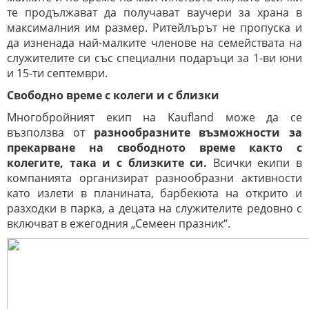
те продължават да получават ваучери за храна в
максималния им размер. Ритейлърът не пропуска и
да изненада най-малките членове на семействата на
служителите си със специални подаръци за 1-ви юни
и 15-ти септември.
Свободно време с колеги и с близки
Многобройният екип на Kaufland може да се
възползва от
разнообразните възможности за
прекарване на свободното време както с
колегите, така и с близките си.
Всички екипи в
компанията организират разнообразни активности
като излети в планината, барбекюта на открито и
разходки в парка, а децата на служителите редовно с
включват в ежегодния „Семеен празник“.