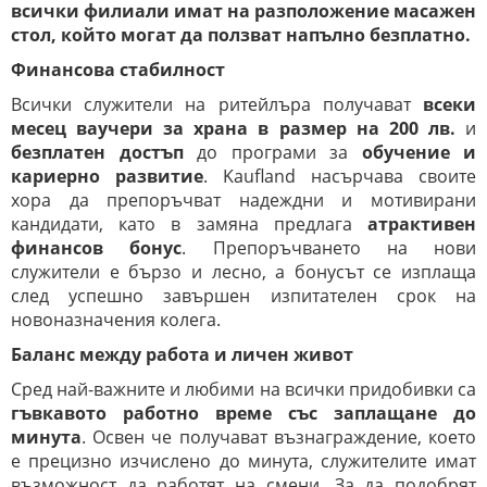
всички филиали имат на разположение масажен
стол, който могат да ползват напълно безплатно.
Финансова стабилност
Всички служители на ритейлъра получават
всеки
месец ваучери за храна в размер на 200 лв.
и
безплатен достъп
до програми за
обучение и
кариерно развитие
. Kaufland насърчава своите
хора да препоръчват надеждни и мотивирани
кандидати, като в замяна предлага
атрактивен
финансов бонус
. Препоръчването на нови
служители е бързо и лесно, а бонусът се изплаща
след успешно завършен изпитателен срок на
новоназначения колега.
Баланс между работа и личен живот
Сред най-важните и любими на всички придобивки са
гъвкавото работно време със заплащане до
минута
. Освен че получават възнаграждение, което
е прецизно изчислено до минута, служителите имат
възможност да работят на смени. За да подобрят