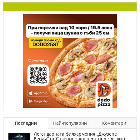
Последни
Най-популярни
Коментари
Легендарната филхармония „Джузепе
Верди“ от Салерно с концерт под звездите