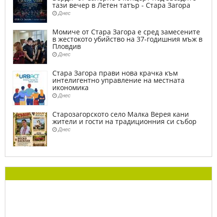
тази вечер в Летен татър - Стара Загора
Днес
Момиче от Стара Загора е сред замесените
в жестокото убийство на 37-годишния мъж в
Пловдив
Днес
Стара Загора прави нова крачка към
интелигентно управление на местната
икономика
Днес
Старозагорското село Малка Верея кани
жители и гости на традиционния си събор
Днес