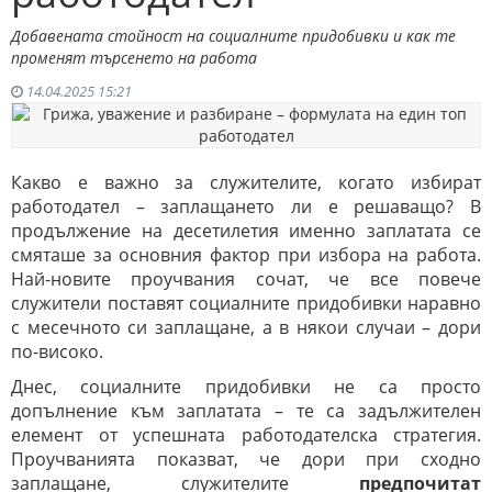
Добавената стойност на социалните придобивки и как те
променят търсенето на работа
14.04.2025 15:21
Какво е важно за служителите, когато избират
работодател – заплащането ли е решаващо? В
продължение на десетилетия именно заплатата се
смяташе за основния фактор при избора на работа.
Най-новите проучвания сочат, че все повече
служители поставят социалните придобивки наравно
с месечното си заплащане, а в някои случаи – дори
по-високо.
Днес, социалните придобивки не са просто
допълнение към заплатата – те са задължителен
елемент от успешната работодателска стратегия.
Проучванията показват, че дори при сходно
заплащане, служителите
предпочитат