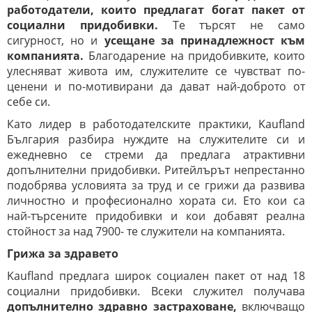
работодатели, които предлагат богат пакет от
социални придобивки.
Те търсят не само
сигурност, но и
усещане за принадлежност към
компанията.
Благодарение на придобивките, които
улесняват живота им, служителите се чувстват по-
ценени и по-мотивирани да дават най-доброто от
себе си.
Като лидер в работодателските практики, Kaufland
България разбира нуждите на служителите си и
ежедневно се стреми да предлага атрактивни
допълнителни придобивки. Ритейлърът непрестанно
подобрява условията за труд и се грижи да развива
личностно и професионално хората си. Ето кои са
най-търсените придобивки и кои добавят реална
стойност за над 7900- те служители на компанията.
Грижа за здравето
Kaufland предлага широк социален пакет от над 18
социални придобивки. Всеки служител получава
допълнително здравно застраховане,
включващо