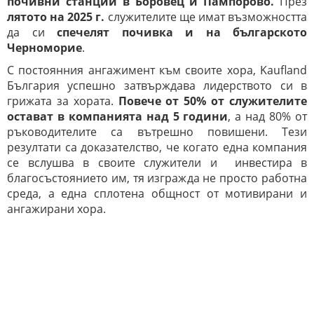
почивни станции в Боровец и Пампорово.
През
лятото на 2025 г.
служителите ще имат възможността
да си
спечелят почивка и на българското
Черноморие
.
С постоянния ангажимент към своите хора, Kaufland
България успешно затвърждава лидерството си в
грижата за хората.
Повече от 50% от служителите
остават в компанията над 5 години
, а над 80% от
ръководителите са вътрешно повишени. Тези
резултати са доказателство, че когато една компания
се вслушва в своите служители и инвестира в
благосъстоянието им, тя изгражда не просто работна
среда, а една сплотена общност от мотивирани и
ангажирани хора.