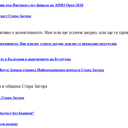
ник във Виетнам след финала на AIMO Open 2026
бласт Стара Загора
ективното. Ние или ще успеем заедно, или ще се провалим поотделно
то в България в навечерието на Бузлуджа
 Крум Зарков откриха Информационен център в Стара Загора
а Стара Загора
Заетост без бариери“
ади ремонт