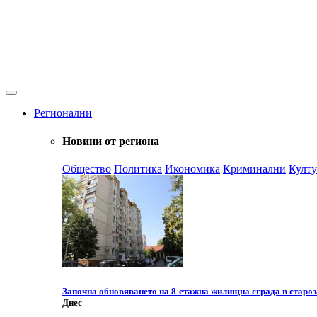
Регионални
Новини от региона
Общество
Политика
Икономика
Криминални
Култу
Започна обновяването на 8-етажна жилищна сграда в старо
Днес