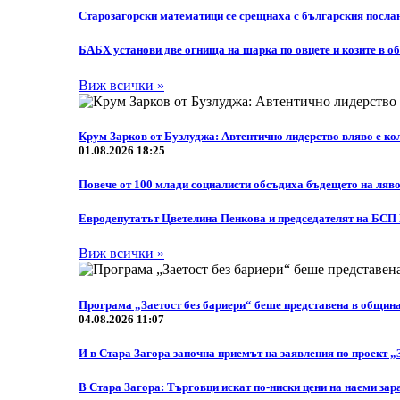
Старозагорски математици се срещнаха с българския посла
БАБХ установи две огнища на шарка по овцете и козите в о
Виж всички »
Крум Зарков от Бузлуджа: Автентично лидерство вляво е кол
01.08.2026 18:25
Повече от 100 млади социалисти обсъдиха бъдещето на ляво
Eвродепутатът Цветелина Пенкова и председателят на БСП
Виж всички »
Програма „Заетост без бариери“ беше представена в общин
04.08.2026 11:07
И в Стара Загора започна приемът на заявления по проект „
В Стара Загора: Търговци искат по-ниски цени на наеми зар