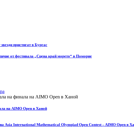
т звезди пристигат в Бургас
ичие от фестивала „Сцена край морето“ в Поморие
ра
ала на AIMO Open в Ханой
а Asia International Mathematical Olympiad Open Contest – AIMO Open в Х