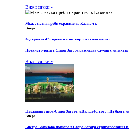
Виж всички »
Мъж с маска преби охранител в Казанлък
Вчера
Задържаха 47-годишен мъж, наръгал свой познат
Прокуратурата в Стара Загора разследва случая с напахано
Виж всички »
Държавна опера-Стара Загора и Вълшебството „На брега н
Вчера
Бистра Бакалова показва в Стара Загора скрити послания в