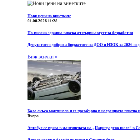
Нови цени на винетките
01.08.2026 11:28
По-висока здравна вноска от първи август за безработни
Депутатите одобриха бюджетите на ДОО и НЗОК за 2026 го
Виж всички »
Кола скъса мантинела и се преобърна в насрещното платно
Вчера
Автобус се вряза в мантинелата на „Цариградско шосе“ в С
Дете се удави в басейн на хотел в Слъчнев бряг