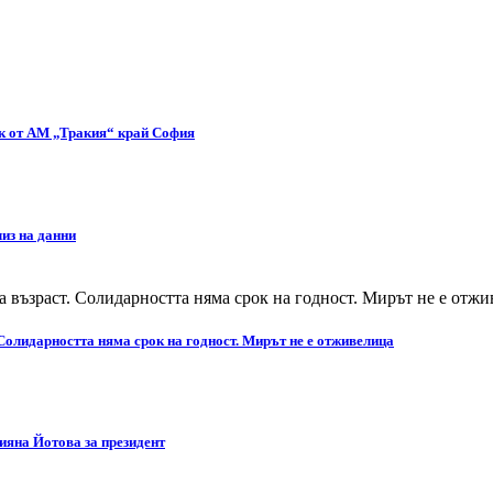
ък от АМ „Тракия“ край София
из на данни
Солидарността няма срок на годност. Мирът не е отживелица
яна Йотова за президент