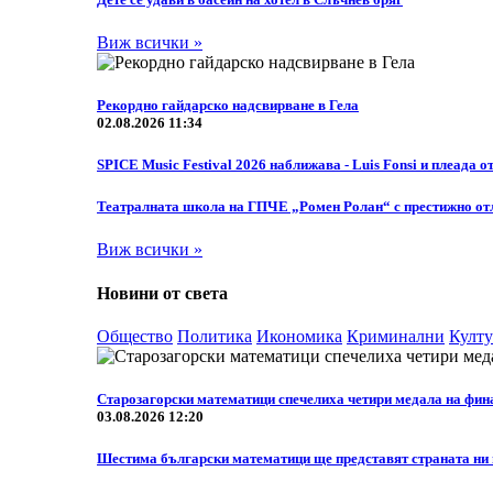
Виж всички »
Рекордно гайдарско надсвирване в Гела
02.08.2026 11:34
SPICE Music Festival 2026 наближава - Luis Fonsi и плеада о
Театралната школа на ГПЧЕ „Ромен Ролан“ с престижно отл
Виж всички »
Новини от света
Общество
Политика
Икономика
Криминални
Култу
Старозагорски математици спечелиха четири медала на фин
03.08.2026 12:20
Шестима български математици ще представят страната ни н