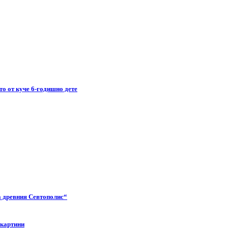
то от куче 6-годишно дете
а древния Севтополис“
 картини