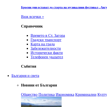
Броени дни остават до старта на музикалния фестивал „Авгу
Виж всички »
Справочник
Времето в Ст. Загора
Градски транспорт
Карта на града
Забележителности
Исторически факти
Телефонен указател
Събития
България и света
Новини от България
Общество
Политика
Икономика
Криминални
Култу