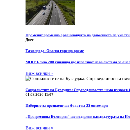
Променят временно организацията на движението по участ
Днес
Тази сряда: Опасно горещо време
МОН: Близо 200 училища ще използват нова система за анал
Виж всички »
Социалистите на Бузлуджа: Справедливостта няма възраст. 
01.08.2026 11:07
Изборите за президент ще бъдат на 25 октомври
„Прогресивна България“ ще подкрепи кандидатурата на Или
Виж всички »