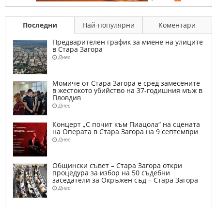
Последни
Най-популярни
Коментари
Предварителен график за миене на улиците
в Стара Загора
Днес
Момиче от Стара Загора е сред замесените
в жестокото убийство на 37-годишния мъж в
Пловдив
Днес
Концерт „С почит към Пиацола“ на сцената
на Операта в Стара Загора на 9 септември
Днес
Общински съвет – Стара Загора откри
процедура за избор на 50 съдебни
заседатели за Окръжен съд – Стара Загора
Днес