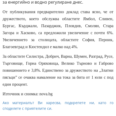
за енергийно и водно регулиране днес.
От публикувания предварително доклад става ясно, че от
дружеството, което обслужва областите Ямбол, Сливен,
Бургас, Кърджали, Пазарджик, Пловдив, Смолян, Стара
Загора и Хасково, са предложили увеличение с почти 6%.
Увеличението за столицата, областите София, Перник,
Благоевград и Кюстендил е малко над 4%.
За областите Силистра, Добрич, Варна, Шумен, Разград, Русе,
Търговище, Горна Оряховица, Велико Търново и Габрово
повишението е 3,8%. Единствено за дружеството на „Златни
пясъци” се очаква намаление на тока за бита от 1 юли с под
един процент.
Източник и снимка: nova.bg
Ако материалът Ви харесва, подкрепете ни, като го
споделете с приятелите си.