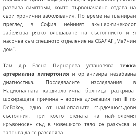
развива симптоми, които първоначално отдава на
свои хронични заболявания. По време на планиран
преглед в София нейният акушер-гинеколог
забелязва рязко влошаване на състоянието и я
насочва към спешното отделение на СБАЛАГ „Майчин
дом“.
Там д-р Елена Пирнарева установява
тежка
артериална хипертония
и организира незабавна
диагностика. Последвалите изследвания в
Националната кардиологична болница разкриват
шокиращата причина – аортна дисекация тип III по
DeBakey, едно от най-опасните сърдечносъдови
състояния, при което стената на най-големия
кръвоносен съд в човешкото тяло се разкъсва и
започва да се разслоява.