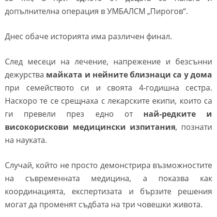
допълнителна операция в УМБАЛСМ „Пирогов“.
Днес обаче историята има различен финал.
След месеци на лечение, напрежение и безсънни
дежурства
майката и нейните близнаци са у дома
при семейството си и своята 4-годишна сестра.
Наскоро те се срещнаха с лекарските екипи, които са
ги превели през едно от
най-редките и
високорискови медицински изпитания
, познати
на науката.
Случай, който не просто демонстрира възможностите
на съвременната медицина, а показва как
координацията, експертизата и бързите решения
могат да променят съдбата на три човешки живота.