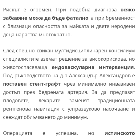
Рискът е огромен. При подобна диагноза
всяко
забавяне може да бъде фатално
, а при бременност
с близнаци опасността за майката и двете неродени
деца нараства многократно.
След спешно свикан мултидисциплинарен консилиум
специалистите вземат решение за високорискова, но
животоспасяваща
ендоваскуларна интервенция
.
Под ръководството на д-р Александър Александров е
поставен стент-графт
чрез минимално инвазивен
достъп през бедрената артерия. За да предпазят
плодовете, лекарите заменят традиционната
рентгенова навигация с ултразвуково насочване и
свеждат облъчването до минимум.
Операцията е успешна, но
истинското