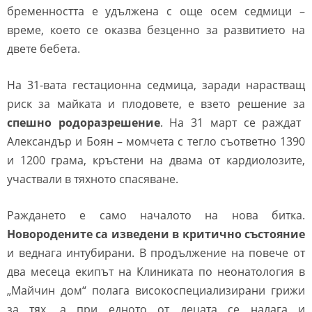
бременността е удължена с още осем седмици –
време, което се оказва безценно за развитието на
двете бебета.
На 31-вата гестационна седмица, заради нарастващ
риск за майката и плодовете, е взето решение за
спешно родоразрешение
. На 31 март се раждат
Александър и Боян – момчета с тегло съответно 1390
и 1200 грама, кръстени на двама от кардиолозите,
участвали в тяхното спасяване.
Раждането е само началото на нова битка.
Новородените са изведени в критично състояние
и веднага интубирани. В продължение на повече от
два месеца екипът на Клиниката по неонатология в
„Майчин дом“ полага високоспециализирани грижи
за тях, а при едното от децата се налага и