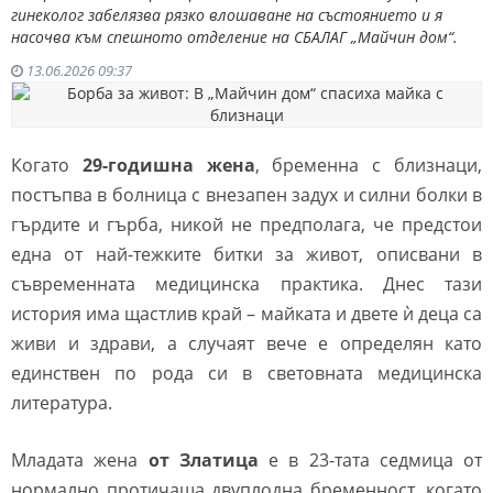
гинеколог забелязва рязко влошаване на състоянието и я
насочва към спешното отделение на СБАЛАГ „Майчин дом“.
13.06.2026 09:37
Когато
29-годишна жена
, бременна с близнаци,
постъпва в болница с внезапен задух и силни болки в
гърдите и гърба, никой не предполага, че предстои
една от най-тежките битки за живот, описвани в
съвременната медицинска практика. Днес тази
история има щастлив край – майката и двете ѝ деца са
живи и здрави, а случаят вече е определян като
единствен по рода си в световната медицинска
литература.
Младата жена
от Златица
е в 23-тата седмица от
нормално протичаща двуплодна бременност, когато