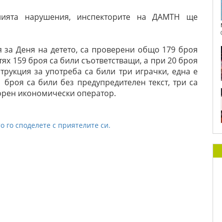
нията нарушения, инспекторите на ДАМТН ще
за Деня на детето, са проверени общо 179 броя
 тях 159 броя са били съответстващи, а при 20 броя
струкция за употреба са били три играчки, една е
1 броя са били без предупредителен текст, три са
орен икономически оператор.
о го споделете с приятелите си.