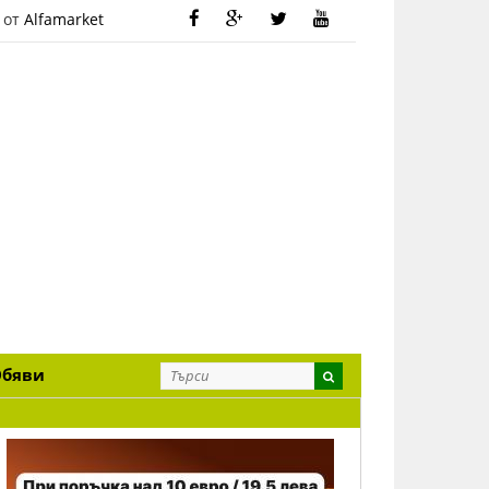
 от
Alfamarket
Обяви