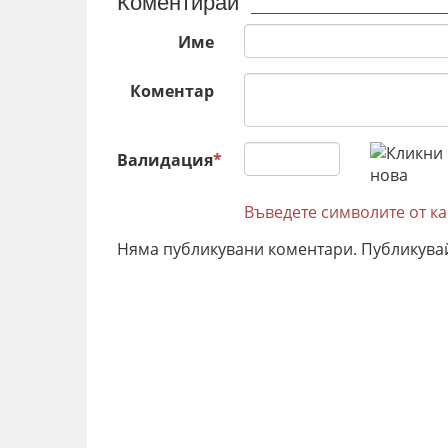
Коментирай
Име
Коментар
Валидация
*
Въведете символите от к
Няма публикувани коментари. Публикува