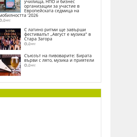
училища, НПО и бизнес
организации за участие в
Европейската седмица на
мобилността '2026
Днес
С латино ритми ще завърши
фестивалът „Август е музика" в
Стара Загора
Днес
Съюзът на пивоварите: Бирата
върви с лято, музика и приятели
Днес