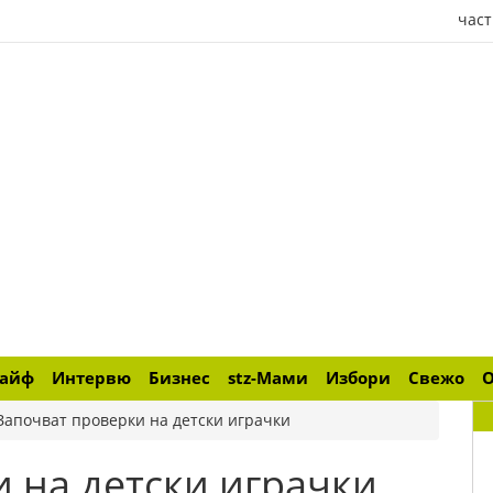
част
лайф
Интервю
Бизнес
stz-Мами
Избори
Свежо
Започват проверки на детски играчки
 на детски играчки