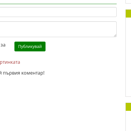
артинката
й първия коментар!