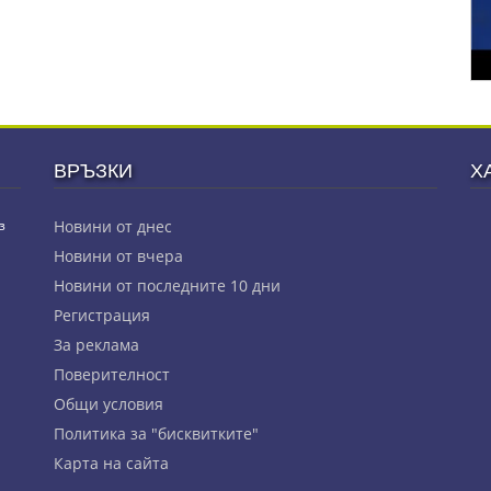
ВРЪЗКИ
Х
з
Новини от днес
Новини от вчера
Новини от последните 10 дни
Регистрация
За реклама
Πoвepитeлнocт
Общи условия
Политика за "бисквитките"
Карта на сайта