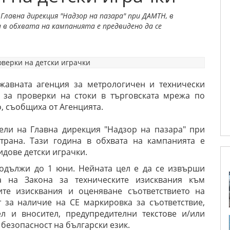
лавна дирекция "Надзор на пазара" при ДАМТН, в
 в обхвата на кампанията е предвидено да се
жавната агенция за метрологичен и технически
 за проверки на стоки в търговската мрежа по
о, съобщиха от Агенцията.
ели на Главна дирекция "Надзор на пазара" при
трана. Тази година в обхвата на кампанията е
идове детски играчки.
одължи до 1 юни. Нейната цел е да се извърши
а на Закона за техническите изисквания към
ите изисквания и оценяване съответствието на
 за наличие на СЕ маркировка за съответствие,
л и вносител, предупредителни текстове и/или
безопасност на български език.