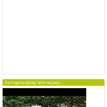
Български флаш моб насред...