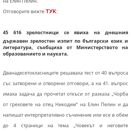
на Елин Пелин.
Отговорите вижте
ТУК
:
45 616 зрелостници се явиха на днешния
държавен зрелостен изпит по български език и
литература, съобщиха от Министерството на
образованието и науката.
Дванадесетокласниците решаваха тест от 40 въпроса
със затворени и отворени отговори, а на 41. въпрос
имаха задача да прочетат откъси от разказа „Чорба
от греховете на отец Никодим“ на Елин Пелин и да
напишат интерпретативно съчинение или есе в обем
до 4 страници на тема „Човекът и неговите