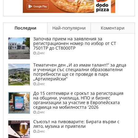
Последни
Най-популярни
Коментари
Започва прием на заявления за
регистрационен номер по избор от СТ
7501ТР до СТ8000ТР
Днес
Тематичен ден „И аз имам талант!“ за деца
и ученици със специални образователни
потребности ще се проведе в парк
„Артилерийски“
Днес
До 15 септември е срокът за регистрация
на общини, училища, НПО и бизнес
организации за участие в Европейската
седмица на мобилността '2026
Днес
Съюзът на пивоварите: Бирата върви с
лято, музика и приятели
Днес