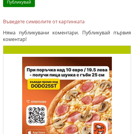
Въведете символите от картинката
Няма публикувани коментари. Публикувай първия
коментар!