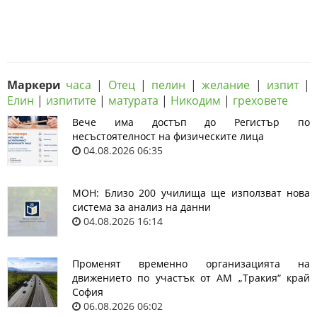
Маркери
часа
|
Отец
|
пелин
|
желание
|
изпит
|
Елин
|
изпитите
|
матурата
|
Никодим
|
греховете
Вече има достъп до Регистър по
несъстоятелност на физическите лица
04.08.2026 06:35
МОН: Близо 200 училища ще използват нова
система за анализ на данни
04.08.2026 16:14
Променят временно организацията на
движението по участък от АМ „Тракия“ край
София
06.08.2026 06:02