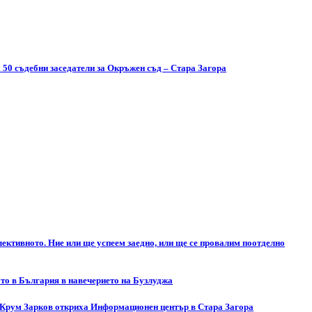
 50 съдебни заседатели за Окръжен съд – Стара Загора
ективното. Ние или ще успеем заедно, или ще се провалим поотделно
то в България в навечерието на Бузлуджа
 Крум Зарков откриха Информационен център в Стара Загора