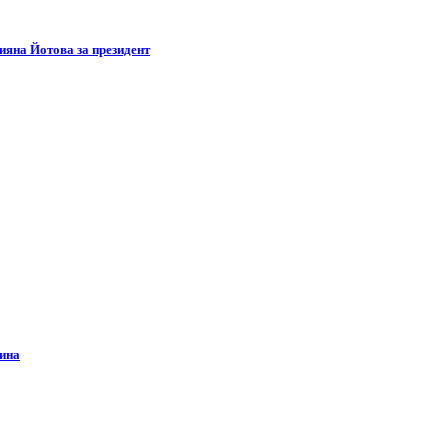
яна Йотова за президент
дина