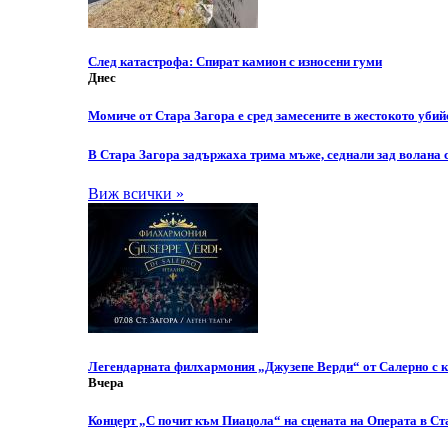
След катастрофа: Спират камион с износени гуми
Днес
Момиче от Стара Загора е сред замесените в жестокото уби
В Стара Загора задържаха трима мъже, седнали зад волана 
Виж всички »
Легендарната филхармония „Джузепе Верди“ от Салерно с кон
Вчера
Концерт „С почит към Пиацола“ на сцената на Операта в Ст