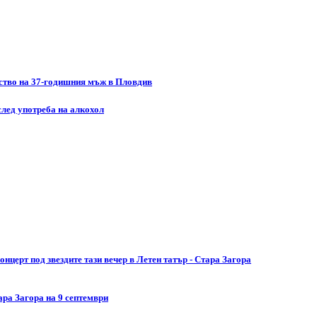
йство на 37-годишния мъж в Пловдив
след употреба на алкохол
церт под звездите тази вечер в Летен татър - Стара Загора
ара Загора на 9 септември