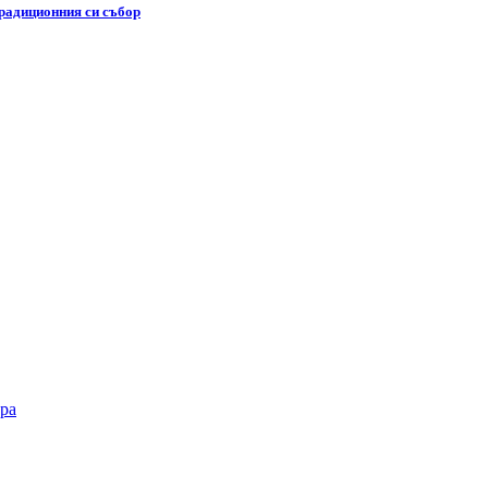
традиционния си събор
ра