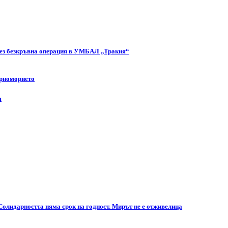
чрез безкръвна операция в УМБАЛ „Тракия“
ерноморието
м
Солидарността няма срок на годност. Мирът не е отживелица