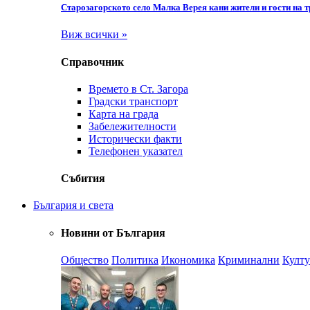
Старозагорското село Малка Верея кани жители и гости на 
Виж всички »
Справочник
Времето в Ст. Загора
Градски транспорт
Карта на града
Забележителности
Исторически факти
Телефонен указател
Събития
България и света
Новини от България
Общество
Политика
Икономика
Криминални
Култу