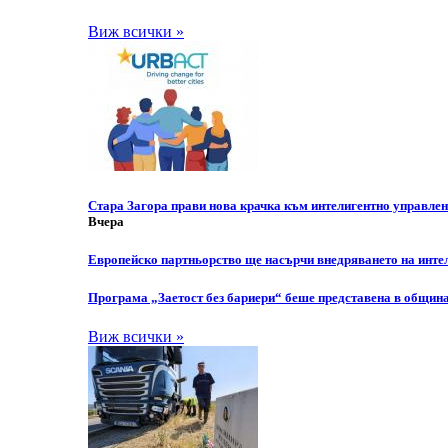
Виж всички »
Стара Загора прави нова крачка към интелигентно управле
Вчера
Европейско партньорство ще насърчи внедряването на инте
Програма „Заетост без бариери“ беше представена в общин
Виж всички »