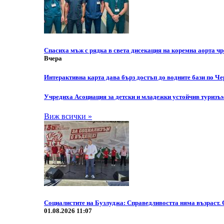
Спасиха мъж с рядка в света дисекация на коремна аорта 
Вчера
Интерактивна карта дава бърз достъп до водните бази по Ч
Учредиха Асоциация за детски и младежки устойчив туризъ
Виж всички »
Социалистите на Бузлуджа: Справедливостта няма възраст. 
01.08.2026 11:07