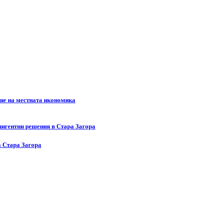
ние на местната икономика
лигентни решения в Стара Загора
а Стара Загора