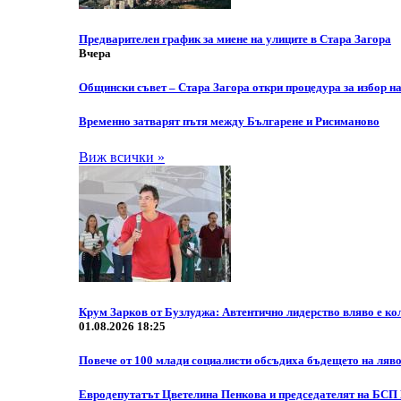
Предварителен график за миене на улиците в Стара Загора
Вчера
Общински съвет – Стара Загора откри процедура за избор на
Временно затварят пътя между Българене и Рисиманово
Виж всички »
Крум Зарков от Бузлуджа: Автентично лидерство вляво е кол
01.08.2026 18:25
Повече от 100 млади социалисти обсъдиха бъдещето на ляво
Eвродепутатът Цветелина Пенкова и председателят на БСП