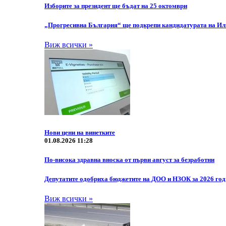
Изборите за президент ще бъдат на 25 октомври
„Прогресивна България“ ще подкрепи кандидатурата на Или
Виж всички »
Нови цени на винетките
01.08.2026 11:28
По-висока здравна вноска от първи август за безработни
Депутатите одобриха бюджетите на ДОО и НЗОК за 2026 го
Виж всички »